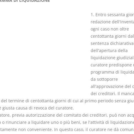
MMA DI LIQUIDAZIONE
1. Entro sessanta gior
redazione dell'inventa
ogni caso non oltre
centottanta giorni dal
Rapporto e
I Singoli Con
sentenza dichiarativa
relazione giuridica
D. Minussi
dell'apertura della
D. Minussi
Versione eb
liquidazione giudiziale
Versione ebook
(iva incl.)
€ 5,99
curatore predispone 
(iva incl.)
programma di liquid
da sottoporre
all'approvazione del 
dei creditori. Il manc
 del termine di centottanta giorni di cui al primo periodo senza gius
 giusta causa di revoca del curatore.
ratore, previa autorizzazione del comitato dei creditori, può non acq
vo o rinunciare a liquidare uno o più beni, se l'attività di liquidazio
tamente non conveniente. In questo caso, il curatore ne dà comun