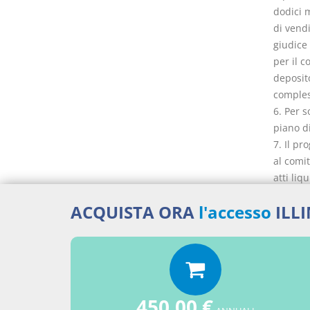
dodici 
di vendi
giudice 
per il 
deposito
compless
6. Per 
piano di
7. Il p
al comit
atti li
8. Il m
ACQUISTA ORA
l'accesso
ILL
giustifi
450,00 €
Docume