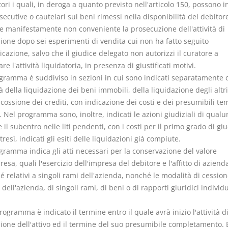
tori i quali, in deroga a quanto previsto nell'articolo 150, possono i
secutive o cautelari sui beni rimessi nella disponibilità del debitore
 manifestamente non conveniente la prosecuzione dell'attività di
zione dopo sei esperimenti di vendita cui non ha fatto seguito
icazione, salvo che il giudice delegato non autorizzi il curatore a
re l'attività liquidatoria, in presenza di giustificati motivi.
ogramma è suddiviso in sezioni in cui sono indicati separatamente c
 della liquidazione dei beni immobili, della liquidazione degli altri
scossione dei crediti, con indicazione dei costi e dei presumibili te
. Nel programma sono, inoltre, indicati le azioni giudiziali di qual
 il subentro nelle liti pendenti, con i costi per il primo grado di giu
tresì, indicati gli esiti delle liquidazioni già compiute.
ogramma indica gli atti necessari per la conservazione del valore
resa, quali l'esercizio dell'impresa del debitore e l'affitto di aziend
 relativi a singoli rami dell'azienda, nonché le modalità di cession
 dell'azienda, di singoli rami, di beni o di rapporti giuridici individu
rogramma è indicato il termine entro il quale avrà inizio l'attività d
zione dell'attivo ed il termine del suo presumibile completamento. 