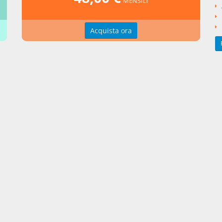
MENSILI
to Legislativo del 2019 numero 14
Acquista ora
si argomentali
I
Decreto Legislativo
2019
14
ngi un commento
zioni d'uso
Indice delle voci
zioni della privacy
Elenco alfabetico