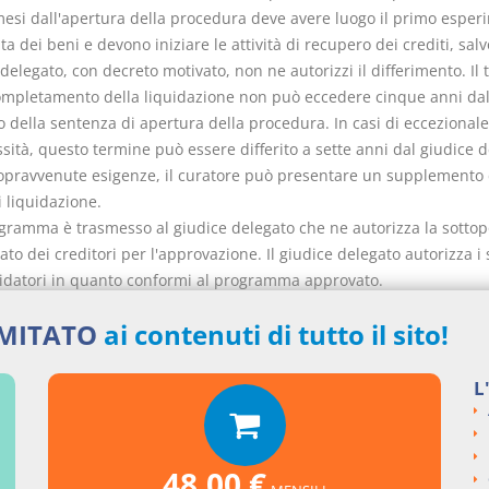
mesi dall'apertura della procedura deve avere luogo il primo esper
ta dei beni e devono iniziare le attività di recupero dei crediti, salv
delegato, con decreto motivato, non ne autorizzi il differimento. Il
completamento della liquidazione non può eccedere cinque anni da
 della sentenza di apertura della procedura. In casi di eccezionale
ità, questo termine può essere differito a sette anni dal giudice d
sopravvenute esigenze, il curatore può presentare un supplemento 
 liquidazione.
rogramma è trasmesso al giudice delegato che ne autorizza la sottop
ato dei creditori per l'approvazione. Il giudice delegato autorizza i 
quidatori in quanto conformi al programma approvato.
ancato rispetto dei termini previsti dal programma di liquidazione 
IMITATO
ai contenuti di tutto il sito!
cato motivo è causa di revoca del curatore.
L
48,00 €
nti collegati