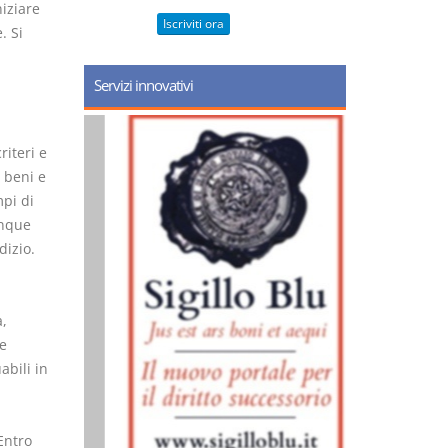
niziare
Iscriviti ora
. Si
Servizi innovativi
riteri e
 beni e
mpi di
unque
dizio.
a,
e
abili in
i
Entro