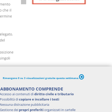
imento
o che il
 termine
l
elegato.
del
osizione
singoli
senza
Rimangono 0 su 3 visualizzazioni gratuite questa settimana.
'ABBONAMENTO COMPRENDE
Accesso ai contenuti di
diritto civile e tributario
Possibilità di
copiare e incollare i testi
Nessuna distrazione pubblicitaria
Gestione dei
propri preferiti
organizzati in cartelle