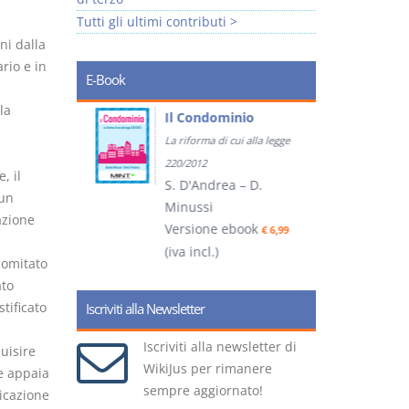
Tutti gli ultimi contributi >
ni dalla
rio e in
E-Book
la
tratti
Il Condominio
La riforma di cui alla legge
ook
€ 5,99
220/2012
, il
S. D'Andrea – D.
un
Minussi
azione
(
Versione ebook
€ 6,99
(iva incl.)
comitato
ato
tificato
Iscriviti alla Newsletter
Iscriviti alla newsletter di
uisire
WikiJus per rimanere
ne appaia
sempre aggiornato!
icazione