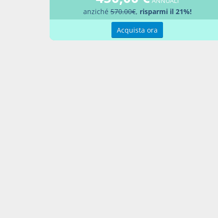
ANNUALI
anziché
570.00€
,
risparmi il 21%!
Decre
Acquista ora
Percor
LEGG
Aggiu
Contatti
Condi
Akros Sas di Pirovano Brigida e C.
Condi