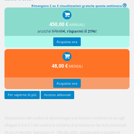
Rimangono 2 su 3 visualizzazioni gratuite questa settimana.
CODICI DI DEONTOLOGIA E DI BUONA CONDOTTA VIGENTI ALLA
DATA DI ENTRATA IN VIGORE DEL PRESENTE DECRETO
450,00 €
ANNUALI
anziché
570.00€
,
risparmi il 21%!
1. Le
Acquista ora
48,00 €
MENSILI
Acquista ora
Per saperne di più
Accesso abbonati
disposizioni del codice di deontologia e di buona condotta di cui agli
allegati A.5 e A.7 del codice in materia di protezione dei dati personali,
di cui al decreto legislativo n. 196 del 2003, continuano a produrre