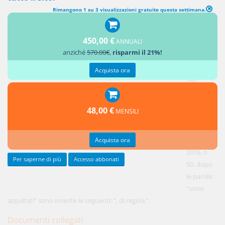
Rimangono 1 su 3 visualizzazioni gratuite questa settimana.
MODIFICHE ALL'ARTICOLO 147 DEL DECRETO LEGISLATIVO 18
APRILE 2016, N. 50
450,00 €
ANNUALI
anziché
570.00€
,
risparmi il 21%!
1.
All'articolo
Acquista ora
147,
comma 4,
del
48,00 €
MENSILI
decreto
legislativo
Acquista ora
18 aprile
2016, n.
Per saperne di più
Accesso abbonati
50, dopo
le parole:
“sono
appaltati” sono inserite le seguenti: “, di regola,”.
Documenti collegati