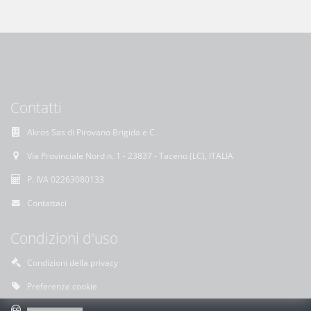
Contatti
Akros Sas di Pirovano Brigida e C.
Via Provinciale Nord n. 1 - 23837 - Taceno (LC), ITALIA
P. IVA 02263080133
Contattaci
Condizioni d'uso
Condizioni della privacy
Preferenze cookie