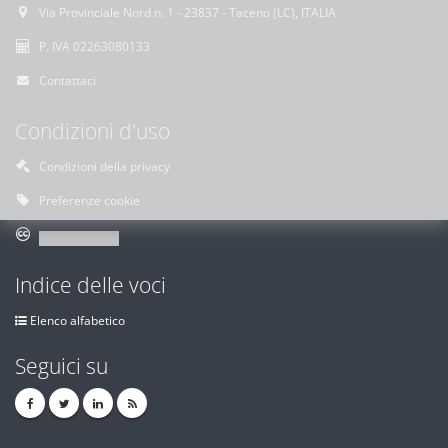
Via Provinciale Nord n. 1 - 23837 - Taceno (LC), ITALIA
P. IVA 02263080133
Contattaci
Condizioni d'uso
Condizioni della privacy
Preferenze cookie
Indice delle voci
Elenco alfabetico
Seguici su