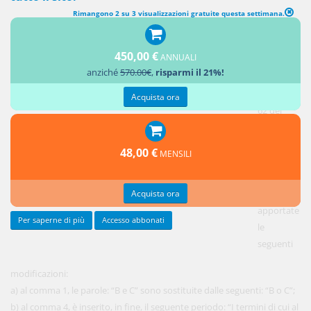
Rimangono 2 su 3 visualizzazioni gratuite questa settimana.
MODIFICHE ALL'ARTICOLO 62 DEL DECRETO LEGISLATIVO 18
APRILE 2016, N. 50
450,00 €
ANNUALI
anziché
570.00€
,
risparmi il 21%!
1.
All'articolo
Acquista ora
62 del
decreto
legislativo
48,00 €
MENSILI
18 aprile
2016, n.
Acquista ora
50, sono
apportate
Per saperne di più
Accesso abbonati
le
seguenti
modificazioni:
a) al comma 1, le parole: “B e C” sono sostituite dalle seguenti: “B o C”;
b) al comma 4, è inserito, in fine, il seguente periodo: “I termini di cui al