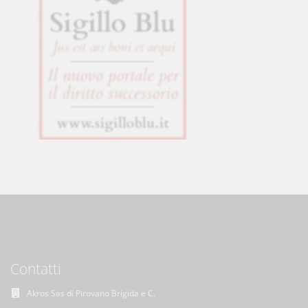
Contatti
Akros Sas di Pirovano Brigida e C.