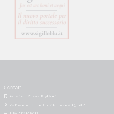
Contatti
Akros Sas di Pirovano Brigida e C.
Via Provinciale Nord n. 1 - 23837 - Taceno (LC), ITALIA
P. IVA 02263080133