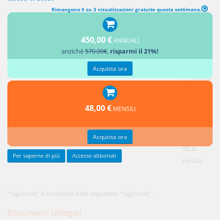
Rimangono 0 su 3 visualizzazioni gratuite questa settimana.
MODIFICHE ALL'ARTICOLO 2 DEL DECRETO LEGISLATIVO 18 APRILE
2016, N. 50
450,00 €
ANNUALI
anziché
570.00€
,
risparmi il 21%!
1.
All'articolo
Acquista ora
2, comma
2, del
decreto
48,00 €
MENSILI
legislativo
18 aprile
Acquista ora
2016, n.
50, la
Per saperne di più
Accesso abbonati
parola:
“ragionale” è sostituita dalla seguente: “regionale”.
Documenti collegati