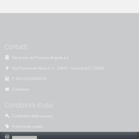
Contatti
Akros Sas di Pirovano Brigida e C.
Via Provinciale Nord n. 1 - 23837 - Taceno (LC), ITALIA
P. IVA 02263080133
Contattaci
Condizioni d'uso
Condizioni della privacy
Preferenze cookie