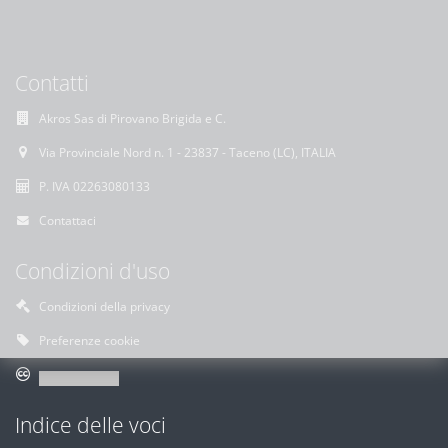
Contatti
Akros Sas di Pirovano Brigida e C.
Via Provinciale Nord n. 1 - 23837 - Taceno (LC), ITALIA
P. IVA 02263080133
Contattaci
Condizioni d'uso
Condizioni della privacy
Preferenze cookie
Indice delle voci