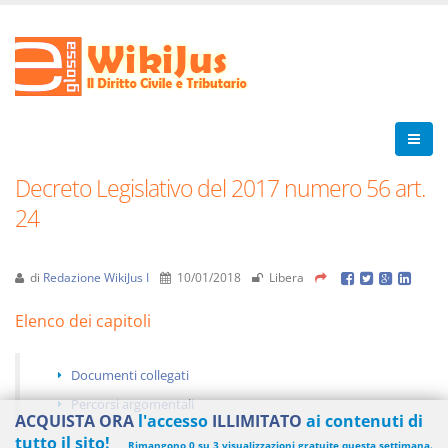
Decreto Legislativo del 2017 numero 56 art.
24
di
Redazione WikiJus I
10/01/2018
Libera
Elenco dei capitoli
Documenti collegati
Percorsi argomentali
ACQUISTA ORA
l'accesso
ILLIMITATO
ai contenuti di
tutto il sito!
Rimangono 0 su 3 visualizzazioni gratuite questa settimana.