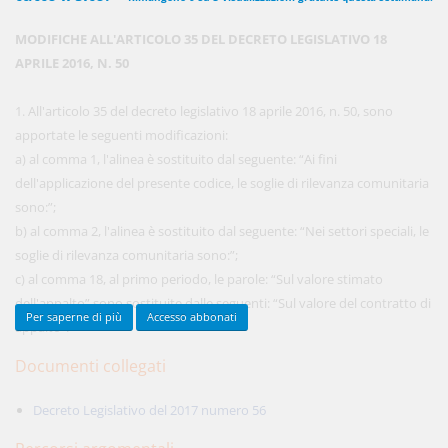
MODIFICHE ALL'ARTICOLO 35 DEL DECRETO LEGISLATIVO 18
APRILE 2016, N. 50
450,00 €
ANNUALI
anziché
570.00€
,
risparmi il 21%!
1. All'articolo 35 del decreto legislativo 18 aprile 2016, n. 50, sono
apportate le seguenti modificazioni:
Acquista ora
a) al comma 1, l'alinea è sostituito dal seguente: “Ai fini
dell'applicazione del presente codice, le soglie di rilevanza comunitaria
sono:”;
48,00 €
MENSILI
b) al comma 2, l'alinea è sostituito dal seguente: “Nei settori speciali, le
soglie di rilevanza comunitaria sono:”;
c) al comma 18, al primo periodo, le parole: “Sul valore stimato
Acquista ora
dell'appalto” sono sostituite dalle seguenti: “Sul valore del contratto di
Per saperne di più
Accesso abbonati
appalto”.
Documenti collegati
Decreto Legislativo del 2017 numero 56