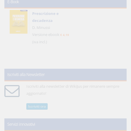
E-Book
Prescrizione e
decadenza
D. Minussi
Versione ebook
€ 4,19
(iva incl.)
Iscriviti alla Newsletter
Iscriviti alla newsletter di WikiJus per rimanere sempre
aggiornato!
Iscriviti ora
Servizi innovativi