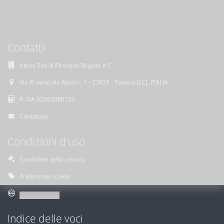
Contatti
Akros Sas di Pirovano Brigida e C.
Via Provinciale Nord n. 1 - 23837 - Taceno (LC), ITALIA
P. IVA 02263080133
Contattaci
Condizioni d'uso
Condizioni della privacy
Preferenze cookie
Indice delle voci