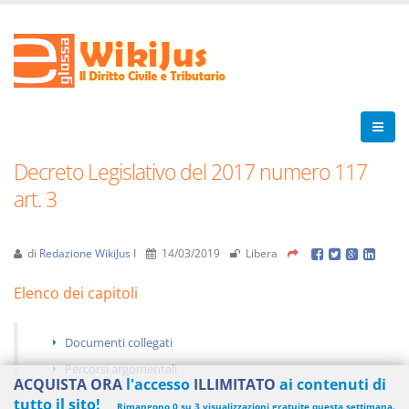
Decreto Legislativo del 2017 numero 117
art. 3
di
Redazione WikiJus I
14/03/2019
Libera
Elenco dei capitoli
Documenti collegati
Percorsi argomentali
ACQUISTA ORA
l'accesso
ILLIMITATO
ai contenuti di
tutto il sito!
Rimangono 0 su 3 visualizzazioni gratuite questa settimana.