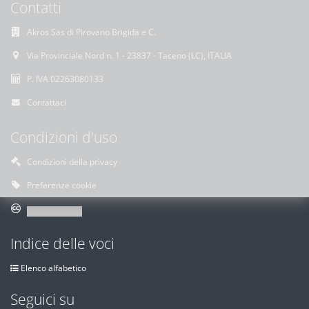
Contatti
Akros Sas di Pirovano Brigida e C.
Via Provinciale Nord n. 1 - 23837 - Taceno (LC), ITALIA
P. IVA 02263080133
Contattaci
Condizioni d'uso
Condizioni della privacy
Preferenze cookie
Indice delle voci
Elenco alfabetico
Seguici su