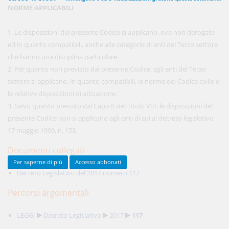
NORME APPLICABILI
1. Le disposizioni del presente Codice si applicano, ove non derogate
450,00 €
ANNUALI
ed in quanto compatibili, anche alle categorie di enti del Terzo settore
anziché
570.00€
,
risparmi il 21%!
che hanno una disciplina particolare.
2. Per quanto non previsto dal presente Codice, agli enti del Terzo
Acquista ora
settore si applicano, in quanto compatibili, le norme del Codice civile e
le relative disposizioni di attuazione.
3. Salvo quanto previsto dal Capo II del Titolo VIII, le disposizioni del
48,00 €
MENSILI
presente Codice non si applicano agli enti di cui al decreto legislativo
17 maggio 1999, n. 153.
Acquista ora
Documenti collegati
Per saperne di più
Accesso abbonati
Decreto Legislativo del 2017 numero 117
Percorsi argomentali
LEGGI
Decreto Legislativo
2017
117