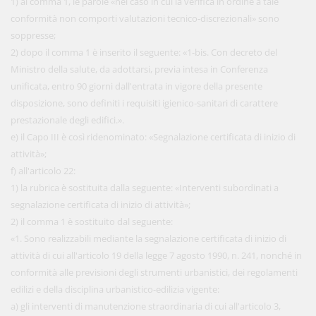
1) al comma 1, le parole «nel caso in cui la verifica in ordine a tale
conformità non comporti valutazioni tecnico-discrezionali» sono
soppresse;
2) dopo il comma 1 è inserito il seguente: «1-bis. Con decreto del
Ministro della salute, da adottarsi, previa intesa in Conferenza
unificata, entro 90 giorni dall'entrata in vigore della presente
disposizione, sono definiti i requisiti igienico-sanitari di carattere
prestazionale degli edifici.».
e) il Capo III è così ridenominato: «Segnalazione certificata di inizio di
attività»;
f) all'articolo 22:
1) la rubrica è sostituita dalla seguente: «Interventi subordinati a
segnalazione certificata di inizio di attività»;
2) il comma 1 è sostituito dal seguente:
«1. Sono realizzabili mediante la segnalazione certificata di inizio di
attività di cui all'articolo 19 della legge 7 agosto 1990, n. 241, nonché in
conformità alle previsioni degli strumenti urbanistici, dei regolamenti
edilizi e della disciplina urbanistico-edilizia vigente:
a) gli interventi di manutenzione straordinaria di cui all'articolo 3,