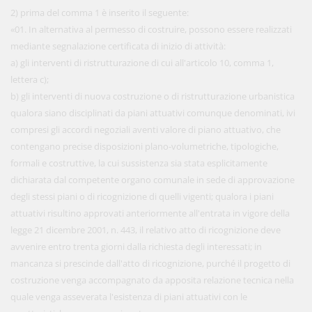
2) prima del comma 1 è inserito il seguente:
«01. In alternativa al permesso di costruire, possono essere realizzati
mediante segnalazione certificata di inizio di attività:
a) gli interventi di ristrutturazione di cui all'articolo 10, comma 1,
lettera c);
b) gli interventi di nuova costruzione o di ristrutturazione urbanistica
qualora siano disciplinati da piani attuativi comunque denominati, ivi
compresi gli accordi negoziali aventi valore di piano attuativo, che
contengano precise disposizioni plano-volumetriche, tipologiche,
formali e costruttive, la cui sussistenza sia stata esplicitamente
dichiarata dal competente organo comunale in sede di approvazione
degli stessi piani o di ricognizione di quelli vigenti; qualora i piani
attuativi risultino approvati anteriormente all'entrata in vigore della
legge 21 dicembre 2001, n. 443, il relativo atto di ricognizione deve
avvenire entro trenta giorni dalla richiesta degli interessati; in
mancanza si prescinde dall'atto di ricognizione, purché il progetto di
costruzione venga accompagnato da apposita relazione tecnica nella
quale venga asseverata l'esistenza di piani attuativi con le