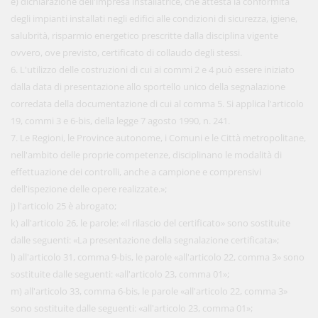
e) dichiarazione dell'impresa installatrice, che attesta la conformità
degli impianti installati negli edifici alle condizioni di sicurezza, igiene,
salubrità, risparmio energetico prescritte dalla disciplina vigente
ovvero, ove previsto, certificato di collaudo degli stessi.
6. L'utilizzo delle costruzioni di cui ai commi 2 e 4 può essere iniziato
dalla data di presentazione allo sportello unico della segnalazione
corredata della documentazione di cui al comma 5. Si applica l'articolo
19, commi 3 e 6-bis, della legge 7 agosto 1990, n. 241.
7. Le Regioni, le Province autonome, i Comuni e le Città metropolitane,
nell'ambito delle proprie competenze, disciplinano le modalità di
effettuazione dei controlli, anche a campione e comprensivi
dell'ispezione delle opere realizzate.»;
j) l'articolo 25 è abrogato;
k) all'articolo 26, le parole: «Il rilascio del certificato» sono sostituite
dalle seguenti: «La presentazione della segnalazione certificata»;
l) all'articolo 31, comma 9-bis, le parole «all'articolo 22, comma 3» sono
sostituite dalle seguenti: «all'articolo 23, comma 01»;
m) all'articolo 33, comma 6-bis, le parole «all'articolo 22, comma 3»
sono sostituite dalle seguenti: «all'articolo 23, comma 01»;