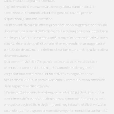
caratteristiche sopra menzionate;
c) gli interventi di nuova costruzione qualora siano in diretta
esecuzione di strumenti urbanistici generali recanti precise
disposizioni plano-volumetriche.
Gli interventi di cui alle lettere precedenti sono soggetti al contributo
di costruzione ai sensi dell'articolo 16. Le regioni possono individuare
con legge gli altri interventi soggetti a segnalazione certificata di inizio
attività, diversi da quelli di cui alle lettere precedenti, assoggettati al
contributo di costruzione definendo criteri e parametri per la relativa
determinazione.»
3) ai commi 1, 2, 4, 5 e 7 le parole: «denuncia di inizio attività» e
«denuncia» sono sostituite, rispettivamente, dalle seguenti:
«segnalazione certificata di inizio attività» e «segnalazione»;
h) all'articolo 23-bis, le parole: «articolo 6, comma 2» sono sostituite
dalle seguenti: «articolo 6-bis»;
i) l'articolo 24 è sostituito dal seguente: «Art. 24 (L) (Agibilità). - 1. La
sussistenza delle condizioni di sicurezza, igiene, salubrità, risparmio
energetico degli edifici e degli impianti negli stessi installati, valutate
secondo quanto dispone la normativa vigente, nonché la conformità