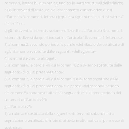
comma 1, lettera b), qualora riguardino le parti strutturali dell'edificio;
b) gli interventi di restauro e di risanamento conservativo di cui
all'articolo 3, comma 1, lettera c), qualora riguardino le parti strutturali
dell'edificio;
c) gli interventi di ristrutturazione edilizia di cui all'articolo 3, comma 1,
lettera d), diversi da quelli indicati nell'articolo 10, comma 1, lettera c.»;
3) al comma 2, secondo periodo, le parole «del rilascio del certificato di
agibilità» sono sostituite dalle seguenti: «dell'agibilità»;
4) i commi 3 e 5 sono abrogati;
5) al comma 6, le parole «di cui ai commi 1, 2 e 3» sono sostituite dalle
seguenti: «di cui al presente Capo»;
6) al comma 7, le parole «di cui ai commi 1 e 2» sono sostituite dalle
seguenti: «di cui al presente Capo» e le parole «dal secondo periodo
del comma 5» sono sostituite dalle seguenti: «dall'ultimo periodo del
comma 1 dell'articolo 23»;
g) all'articolo 23:
1) la rubrica è sostituita dalla seguente: «Interventi subordinati a
segnalazione certificata di inizio di attività in alternativa al permesso di
costruire»;