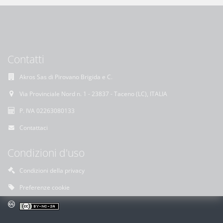
Contatti
Akros Sas di Pirovano Brigida e C.
Via Provinciale Nord n. 1 - 23837 - Taceno (LC), ITALIA
P. IVA 02263080133
Contattaci
Condizioni d'uso
Condizioni della privacy
Preferenze cookie