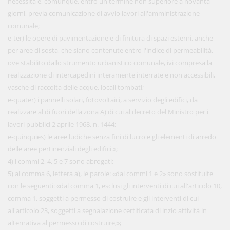
necessità e, comunque, entro un termine non superiore a novanta
giorni, previa comunicazione di avvio lavori all'amministrazione
comunale;
e-ter) le opere di pavimentazione e di finitura di spazi esterni, anche
per aree di sosta, che siano contenute entro l'indice di permeabilità,
ove stabilito dallo strumento urbanistico comunale, ivi compresa la
realizzazione di intercapedini interamente interrate e non accessibili,
vasche di raccolta delle acque, locali tombati;
e-quater) i pannelli solari, fotovoltaici, a servizio degli edifici, da
realizzare al di fuori della zona A) di cui al decreto del Ministro per i
lavori pubblici 2 aprile 1968, n. 1444;
e-quinquies) le aree ludiche senza fini di lucro e gli elementi di arredo
delle aree pertinenziali degli edifici.»;
4) i commi 2, 4, 5 e 7 sono abrogati;
5) al comma 6, lettera a), le parole: «dai commi 1 e 2» sono sostituite
con le seguenti: «dal comma 1, esclusi gli interventi di cui all'articolo 10,
comma 1, soggetti a permesso di costruire e gli interventi di cui
all'articolo 23, soggetti a segnalazione certificata di inzio attività in
alternativa al permesso di costruire;»;