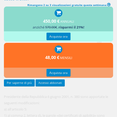
Rimangono 2 su 3 visualizzazioni gratuite questa settimana.
SEMPLIFICAZIONE DI REGIMI AMMINISTRATIVI IN MATERIA
EDILIZIA
450,00 €
ANNUALI
anziché
570.00€
,
risparmi il 21%!
1. Al
decreto
Acquista ora
del
48,00 €
MENSILI
Acquista ora
Per saperne di più
Accesso abbonati
Presidente della Repubblica 6 giugno 2001, n. 380 sono apportate le
seguenti modificazioni:
a) all'articolo 5:
1) al comma 2, lettera d), le parole «dei certificati di agibilità» sono