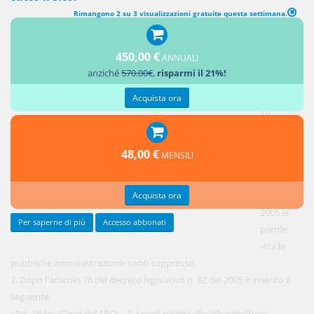
Rimangono 2 su 3 visualizzazioni gratuite questa settimana.
MODIFICHE ALL'ARTICOLO 76 DEL DECRETO LEGISLATIVO N. 82 DEL
2005
450,00 €
ANNUALI
anziché
570.00€
,
risparmi il 21%!
1.
All'articolo
Acquista ora
76,
comma 1,
del
48,00 €
MENSILI
decreto
legislativo
Acquista ora
n. 82 del
2005 le
Per saperne di più
Accesso abbonati
parole:
«tra le
pubbliche amministrazioni» sono soppresse.
2. Dopo l'articolo 76 del decreto legislativo n. 82 del 2005 è inserito il
seguente:
«Art. 76-bis (Costi del SPC). - 1. I costi relativi alle infrastrutture