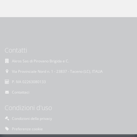
Contatti
Akros Sas di Pirovano Brigida e C.
Via Provinciale Nord n. 1 - 23837 - Taceno (LC), ITALIA
P. IVA 02263080133
Contattaci
Condizioni d'uso
Condizioni della privacy
Preferenze cookie