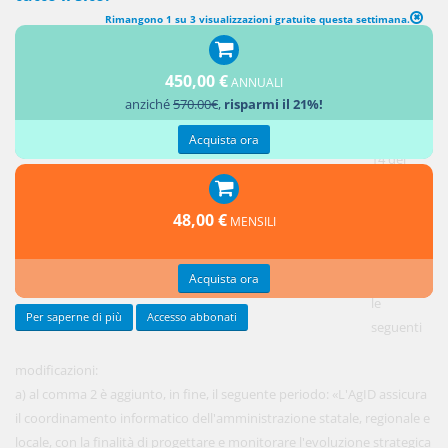
Rimangono 1 su 3 visualizzazioni gratuite questa settimana.
MODIFICHE ALL'ARTICOLO 14 DEL DECRETO LEGISLATIVO N. 82 DEL
2005
450,00 €
ANNUALI
anziché
570.00€
,
risparmi il 21%!
1.
All'articolo
Acquista ora
14 del
decreto
legislativo
48,00 €
MENSILI
n. 82 del
2005 sono
Acquista ora
apportate
le
Per saperne di più
Accesso abbonati
seguenti
modificazioni:
a) al comma 2 è aggiunto, in fine, il seguente periodo: «L'AgID assicura
il coordinamento informatico dell'amministrazione statale, regionale e
locale, con la finalità di progettare e monitorare l'evoluzione strategica