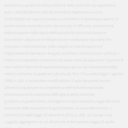
economica, qualora il valore lordo di detti contratti sia superiore a
euro 1.000.000,00 nel caso di procedura negoziata e a euro
2.000.000,00 nel caso di procedura ristretta o di procedura aperta. Il
parere è reso tenendo conto dei principi di efficacia, economicità,
ottimizzazione della spesa delle pubbliche amministrazioni e
favorendo l'adozione di infrastrutture condivise e standard che
riducano i costi sostenuti dalle singole amministrazioni e il
miglioramento dei servizi erogati, nonché in coerenza con i principi, i
criteri e le indicazioni contenuti nei piani triennali approvati. Il parere è
reso entro il termine di quarantacinque giorni dal ricevimento della
relativa richiesta. Si applicano gli articoli 16 e 17-bis della legge 7 agosto
1990, n. 241, e successive modificazioni. Copia dei pareri tecnici
attinenti a questioni di competenza dell'Autorità nazionale
anticorruzione è trasmessa dall'AgID a detta Autorità;
g) rilascio di pareri tecnici, obbligatori e non vincolanti, sugli elementi
essenziali delle procedure di gara bandite, ai sensi dell'articolo 1,
comma 512 della legge 28 dicembre 2015, n. 208, da Consip e dai
soggetti aggregatori di cui all'articolo 9 del decreto-legge 24 aprile