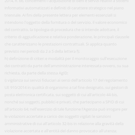
2014, n. 66, concernenti l'acquisizione di beni e servizi relativi a sistemi
informativi automatizzati e definiti di carattere strategico nel piano
triennale. Ai fini della presente lettera per elementi essenziali si
intendono l'oggetto della fornitura o del servizio, il valore economico
del contratto, la tipologia di procedura che si intende adottare, il
criterio di aggiudicazione e relativa ponderazione, le principali clausole
che caratterizzano le prestazioni contrattuali. Si applica quanto
previsto nei periodi da 2 a 5 della lettera f);
h) definizione di criteri e modalità per il monitoraggio sull'esecuzione
dei contratti da parte dell'amministrazione interessata ovvero, su sua
richiesta, da parte della stessa AgID;
i) vigilanza sui servizi fiduciari ai sensi dell'articolo 17 del regolamento
UE 910/2014 in qualità di organismo a tal fine designato, sui gestori di
posta elettronica certificata, sui soggetti di cui all'articolo 44-bis,
nonché sui soggetti, pubblici e privati, che partecipano a SPID di cui
all'articolo 64; nell'esercizio di tale funzione l'Agenzia può irrogare per
le violazioni accertate a carico dei soggetti vigilati le sanzioni
amministrative di cui all'articolo 32-bis in relazione alla gravità della
violazione accertata e all'entità del danno provocato all'utenza;