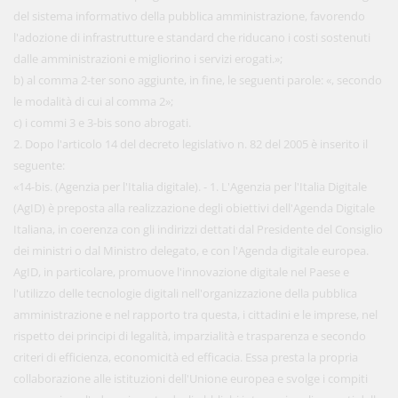
del sistema informativo della pubblica amministrazione, favorendo
l'adozione di infrastrutture e standard che riducano i costi sostenuti
dalle amministrazioni e migliorino i servizi erogati.»;
b) al comma 2-ter sono aggiunte, in fine, le seguenti parole: «, secondo
le modalità di cui al comma 2»;
c) i commi 3 e 3-bis sono abrogati.
2. Dopo l'articolo 14 del decreto legislativo n. 82 del 2005 è inserito il
seguente:
«14-bis. (Agenzia per l'Italia digitale). - 1. L'Agenzia per l'Italia Digitale
(AgID) è preposta alla realizzazione degli obiettivi dell'Agenda Digitale
Italiana, in coerenza con gli indirizzi dettati dal Presidente del Consiglio
dei ministri o dal Ministro delegato, e con l'Agenda digitale europea.
AgID, in particolare, promuove l'innovazione digitale nel Paese e
l'utilizzo delle tecnologie digitali nell'organizzazione della pubblica
amministrazione e nel rapporto tra questa, i cittadini e le imprese, nel
rispetto dei principi di legalità, imparzialità e trasparenza e secondo
criteri di efficienza, economicità ed efficacia. Essa presta la propria
collaborazione alle istituzioni dell'Unione europea e svolge i compiti