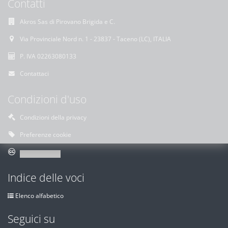
Contatti
Akros Sas di Pirovano Brigida e C.
Via Provinciale Nord n. 1 - 23837 - Taceno (LC), ITALIA
P. IVA 02263080133
Contattaci
Condizioni d'uso
Condizioni della privacy
Preferenze cookie
Indice delle voci
Elenco alfabetico
Seguici su