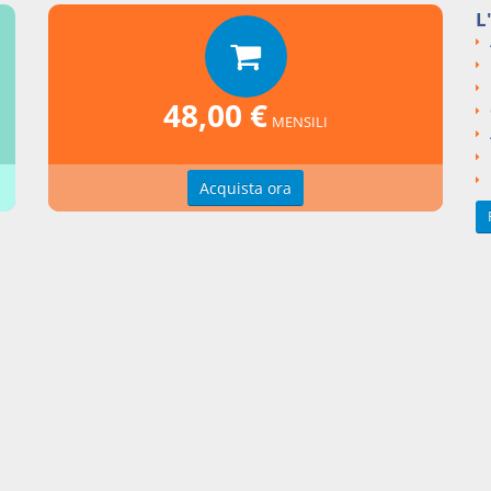
L
si argomentali
Decreto Legislativo
2016
179
48,00 €
ngi un commento
MENSILI
Acquista ora
zioni d'uso
Indice delle voci
zioni della privacy
Elenco alfabetico
erenze cookie
Seguici su