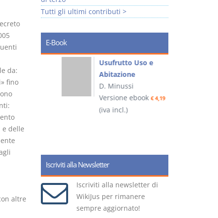
Tutti gli ultimi contributi >
decreto
2005
E-Book
uenti
liminari
Usufrutto Uso e
le da:
Abitazione
i» fino
D. Minussi
sono
ook
Versione ebook
€ 4,19
€ 4,19
nti:
(iva incl.)
(
mento
i e delle
sente
agli
Iscriviti alla Newsletter
Iscriviti alla newsletter di
WikiJus per rimanere
con altre
sempre aggiornato!