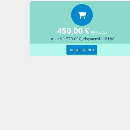
Percor
Leggi
450,00 €
Aggiu
ANNUALI
anziché
570.00€
,
risparmi il 21%!
Acquista ora
Contatti
Condi
Akros Sas di Pirovano Brigida e C.
Condi
Via Provinciale Nord n. 1 - 23837 -
Pref
Taceno (LC), ITALIA