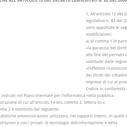
CHE ALL'ARTICOLO 12 DEL DECRETO LEGISLATIVO N. 82 DEL 2005
1. All'articolo 12 del 
legislativo n. 82 del 
sono apportate le seg
modificazioni:
I Vincoli Pre
a) al comma 1 le paro
«la garanzia dei diritt
D. Minussi
alla fine del periodo 
Versione eb
sostituite dalle segue
(iva incl.)
«l'effettivo riconosci
dei diritti dei cittadin
imprese di cui al pre
Codice in conformità 
i indicati nel Piano triennale per l'informatica nella pubblica
razione di cui all'articolo 14-bis, comma 2, lettera b).»;
mma 2 è sostituito dal seguente:
ubbliche amministrazioni utilizzano, nei rapporti interni, in quelli 
razioni e con i privati, le tecnologie dell'informazione e della