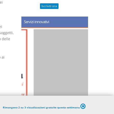
ei
Iscriviti ora
Servizi innovativi
ei
soggetti,
o delle
 ai
Rimangono 2 su 3 visualizzazioni gratuite questa settimana.