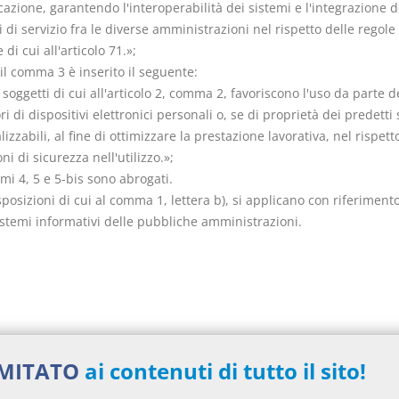
zione, garantendo l'interoperabilità dei sistemi e l'integrazione d
 di servizio fra le diverse amministrazioni nel rispetto delle regole
 di cui all'articolo 71.»;
il comma 3 è inserito il seguente:
I soggetti di cui all'articolo 2, comma 2, favoriscono l'uso da parte d
ri di dispositivi elettronici personali o, se di proprietà dei predetti 
izzabili, al fine di ottimizzare la prestazione lavorativa, nel rispett
ni di sicurezza nell'utilizzo.»;
mi 4, 5 e 5-bis sono abrogati.
sposizioni di cui al comma 1, lettera b), si applicano con riferimento
istemi informativi delle pubbliche amministrazioni.
nti collegati
IMITATO
ai contenuti di tutto il sito!
to Legislativo del 2016 numero 179