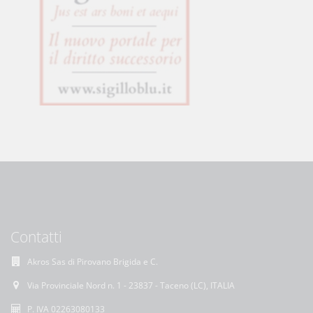
Contatti
Akros Sas di Pirovano Brigida e C.
Via Provinciale Nord n. 1 - 23837 - Taceno (LC), ITALIA
P. IVA 02263080133