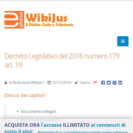
Decreto Legislativo del 2016 numero 179
art. 19
di
Redazione WikiJus I
27/12/2016
Libera
Elenco dei capitoli
Documenti collegati
Percorsi argomentali
ACQUISTA ORA
l'accesso
ILLIMITATO
ai contenuti di
tutto il sito!
Rimangono 0 su 3 visualizzazioni gratuite questa settimana.