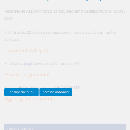
MODIFICHE ALL'ARTICOLO 22 DEL DECRETO LEGISLATIVO N. 82 DEL
2005
450,00 €
ANNUALI
anziché
570.00€
,
risparmi il 21%!
1. All'articolo 22 del decreto legislativo n. 82 del 2005 il comma 6 è
abrogato.
Acquista ora
Documenti collegati
Decreto Legislativo del 2016 numero 179
48,00 €
MENSILI
Percorsi argomentali
Acquista ora
Leggi
Decreto Legislativo
2016
179
Per saperne di più
Accesso abbonati
Aggiungi un commento
Ultimi contributi