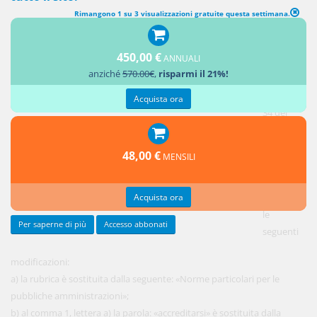
Rimangono 1 su 3 visualizzazioni gratuite questa settimana.
MODIFICHE ALL'ARTICOLO 34 DEL DECRETO LEGISLATIVO N. 82 DEL
2005
450,00 €
ANNUALI
anziché
570.00€
,
risparmi il 21%!
1.
All'articolo
Acquista ora
34 del
decreto
legislativo
48,00 €
MENSILI
n. 82 del
2005 sono
Acquista ora
apportate
le
Per saperne di più
Accesso abbonati
seguenti
modificazioni:
a) la rubrica è sostituita dalla seguente: «Norme particolari per le
pubbliche amministrazioni»;
b) al comma 1, lettera a) la parola: «accreditarsi» è sostituita dalla