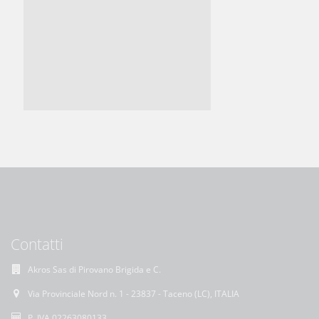
Contatti
Akros Sas di Pirovano Brigida e C.
Via Provinciale Nord n. 1 - 23837 - Taceno (LC), ITALIA
P. IVA 02263080133