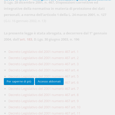
D.Lgs. 28 dicembre 2001, n. 467, Disposizioni correttive ed
integrative della normativa in materia di protezione dei dati
personali, a norma dell'articolo 1 della L. 24 marzo 2001, n. 127
450,00 €
(G.U. 16 gennaio 2002, n. 13)
ANNUALI
anziché
570.00€
,
risparmi il 21%!
La presente legge è stata abrogata, a decorrere dal 1° gennaio
Acquista ora
2004, dall'
art. 183
, D.Lgs. 30 giugno 2003, n. 196
Decreto Legislativo del 2001 numero 467 art. 1
48,00 €
MENSILI
Decreto Legislativo del 2001 numero 467 art. 2
Decreto Legislativo del 2001 numero 467 art. 3
Decreto Legislativo del 2001 numero 467 art. 4
Acquista ora
Decreto Legislativo del 2001 numero 467 art. 5
Per saperne di più
Accesso abbonati
Decreto Legislativo del 2001 numero 467 art. 6
Decreto Legislativo del 2001 numero 467 art. 7
Decreto Legislativo del 2001 numero 467 art. 8
Decreto Legislativo del 2001 numero 467 art. 9
Decreto Legislativo del 2001 numero 467 art. 10
Decreto Legislativo del 2001 numero 467 art. 11