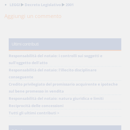
LEGGI
Decreto Legislativo
2001
Aggiungi un commento
Ultimi contributi
Responsabilità del notaio: i controlli sui soggetti e
sull'oggetto dell'atto
Responsabilità del notaio: l'illecito disciplinare
conseguente
Credito privilegiato del promissario acquirente e ipoteche
sul bene promesso in vendita
Responsabilità del notaio: natura giuridica e limiti
Reciprocità delle concessioni
Tutti gli ultimi contributi >