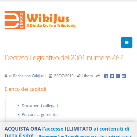
Decreto Legislativo del 2001 numero 467
di
Redazione WikiJus I
22/07/2019
Libera
Elenco dei capitoli
Documenti collegati
Percorsi argomentali
ACQUISTA ORA
l'accesso
ILLIMITATO
ai contenuti di
tutto il sito!
Rimangono 0 su 3 visualizzazioni gratuite questa settimana.