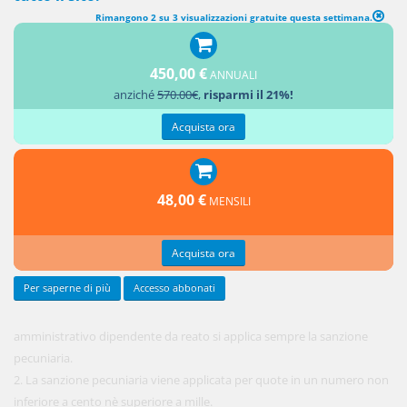
Rimangono 2 su 3 visualizzazioni gratuite questa settimana.
SANZIONE AMMINISTRATIVA PECUNIARIA
1. Per
450,00 €
ANNUALI
l'illecito
anziché
570.00€
,
risparmi il 21%!
Acquista ora
48,00 €
MENSILI
Acquista ora
Per saperne di più
Accesso abbonati
amministrativo dipendente da reato si applica sempre la sanzione
pecuniaria.
2. La sanzione pecuniaria viene applicata per quote in un numero non
inferiore a cento nè superiore a mille.