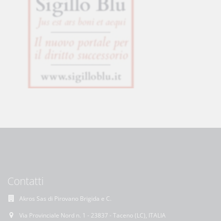
Contatti
Akros Sas di Pirovano Brigida e C.
Via Provinciale Nord n. 1 - 23837 - Taceno (LC), ITALIA