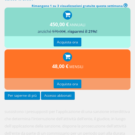
Rimangono 1 su 3 visualizzazioni gratuite questa settimana.
COMMISSARIO GIUDIZIALE
1. Se
450,00 €
ANNUALI
anziché
570.00€
,
risparmi il 21%!
Acquista ora
48,00 €
MENSILI
Acquista ora
Per saperne di più
Accesso abbonati
sussistono i presupposti per l'applicazione di una sanzione interdittiva
che determina l'interruzione dell'attività dell'ente, il giudice, in luogo
dell'applicazione della sanzione, dispone la prosecuzione dell'attività
dell'ente da parte di un commissario per un periodo pari alla durata