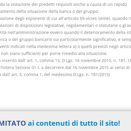
da la violazione dei predetti requisiti anche a causa di un rapido
ramento della situazione della banca o del gruppo;
mozione degli esponenti di cui all'articolo 69-vicies-semel, quando r
olazioni di disposizioni legislative, regolamentari o statutarie o grav
arità nell'amministrazione ovvero quando il deterioramento della si
anca o del gruppo bancario sia particolarmente significativo, e sem
rventi indicati nella medesima lettera a) o quelli previsti negli artico
 non siano sufficienti per porre rimedio alla situazione.
o inserito dall’ art. 1, comma 13, D.Lgs. 16 novembre 2015, n. 181, 
 l’intera Sezione 01-I, a decorrere dal 16 novembre 2015 ai sensi d
o dall’ art. 3, comma 1, del medesimo D.Lgs. n. 181/2015)
nti collegati
IMITATO
ai contenuti di tutto il sito!
to Legislativo del 1993 numero 385