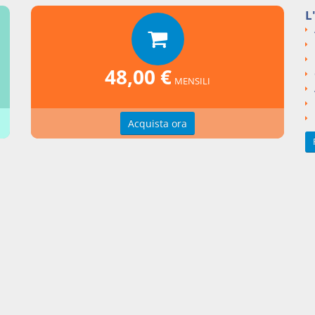
L
si argomentali
I
Decreto Legislativo
1993
385
48,00 €
ngi un commento
MENSILI
Acquista ora
zioni d'uso
Indice delle voci
zioni della privacy
Elenco alfabetico
erenze cookie
Seguici su