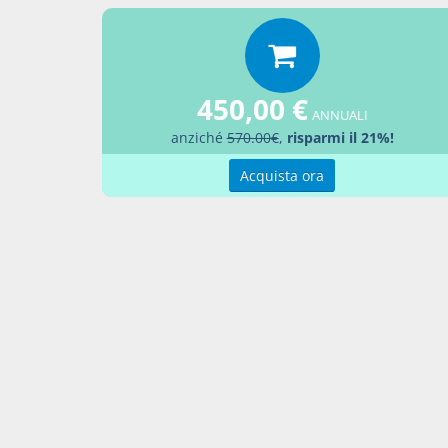
Percor
LEGG
450,00 €
Aggiu
ANNUALI
anziché
570.00€
,
risparmi il 21%!
Acquista ora
Contatti
Condi
Akros Sas di Pirovano Brigida e C.
Condi
Via Provinciale Nord n. 1 - 23837 -
Pref
Taceno (LC), ITALIA