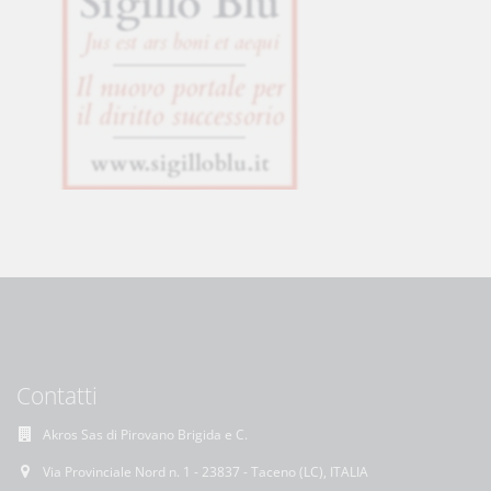
Contatti
Akros Sas di Pirovano Brigida e C.
Via Provinciale Nord n. 1 - 23837 - Taceno (LC), ITALIA