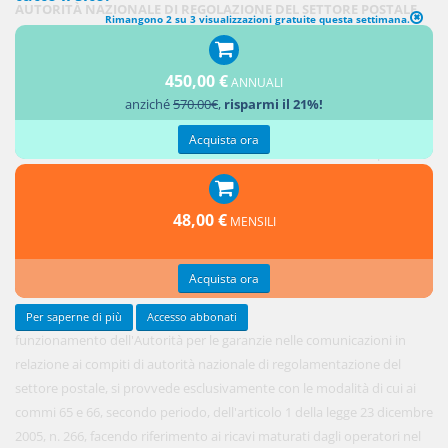
AUTORITÀ NAZIONALE DI REGOLAZIONE DEL SETTORE POSTALE
Rimangono 2 su 3 visualizzazioni gratuite questa settimana.
1. A
450,00 €
decorrere
ANNUALI
anziché
570.00€
,
risparmi il 21%!
dall'anno
2017, alle
Acquista ora
spese di
48,00 €
MENSILI
Acquista ora
Per saperne di più
Accesso abbonati
funzionamento dell'Autorità per le garanzie nelle comunicazioni in
relazione ai compiti di autorità nazionale di regolamentazione del
settore postale, si provvede esclusivamente con le modalità di cui ai
commi 65 e 66, secondo periodo, dell'articolo 1 della legge 23 dicembre
2005, n. 266, facendo riferimento ai ricavi maturati dagli operatori nel