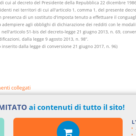
 di cui al decreto del Presidente della Repubblica 22 dicembre 1986
identi nei territori di cui all'articolo 1, comma 1, del presente decre
 presenza di un sostituto d'imposta tenuto a effettuare il conguagl
 adempiere agli obblighi di dichiarazione dei redditi con le modali
 nell'articolo 51-bis del decreto-legge 21 giugno 2013, n. 69, conver
ficazioni, dalla legge 9 agosto 2013, n. 98”.
o inserito dalla legge di conversione 21 giugno 2017, n. 96)
nti collegati
eto Legge del 2017 numero 50
IMITATO
ai contenuti di tutto il sito!
si argomentali
L
I
Decreto Legge
2017
50