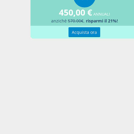
Aggiu
450,00 €
ANNUALI
anziché
570.00€
,
risparmi il 21%!
Acquista ora
Contatti
Condi
Akros Sas di Pirovano Brigida e C.
Condi
Via Provinciale Nord n. 1 - 23837 -
Pref
Taceno (LC), ITALIA
P. IVA 02263080133
Contattaci