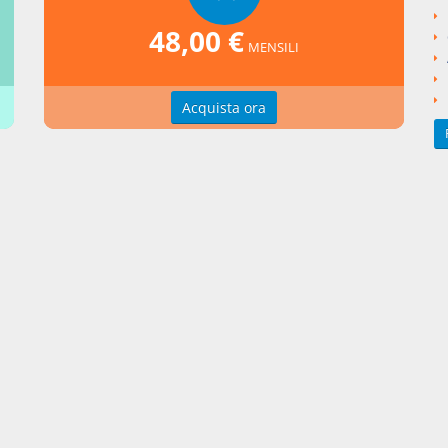
ngi un commento
48,00 €
MENSILI
Acquista ora
zioni d'uso
Indice delle voci
zioni della privacy
Elenco alfabetico
erenze cookie
Seguici su