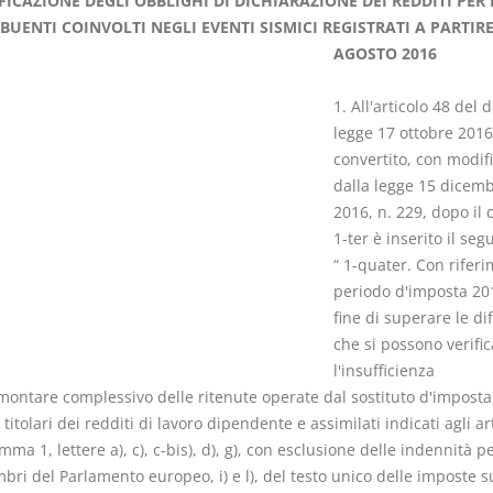
FICAZIONE DEGLI OBBLIGHI DI DICHIARAZIONE DEI REDDITI PER 
BUENTI COINVOLTI NEGLI EVENTI SISMICI REGISTRATI A PARTIRE
AGOSTO 2016
1. All'articolo 48 del 
legge 17 ottobre 2016,
Rapporto e
I Singoli Con
convertito, con modifi
relazione giuridica
D. Minussi
dalla legge 15 dicem
D. Minussi
Versione eb
2016, n. 229, dopo i
Versione ebook
(iva incl.)
€ 5,99
1-ter è inserito il seg
(iva incl.)
“ 1-quater. Con riferi
periodo d'imposta 201
fine di superare le dif
che si possono verifi
l'insufficienza
montare complessivo delle ritenute operate dal sostituto d'imposta,
 titolari dei redditi di lavoro dipendente e assimilati indicati agli art
mma 1, lettere a), c), c-bis), d), g), con esclusione delle indennità p
ri del Parlamento europeo, i) e l), del testo unico delle imposte s