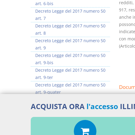
redditi,
art. 6-bis
917, res
Decreto Legge del 2017 numero 50
anche in
art. 7
possono
Decreto Legge del 2017 numero 50
indicate
art. 8
con modi
Decreto Legge del 2017 numero 50
(Articol
art. 9
Decreto Legge del 2017 numero 50
art. 9-bis
Decreto Legge del 2017 numero 50
art. 9-ter
Decreto Legge del 2017 numero 50
Docume
art. 9-quater
Decreto Legge del 2017 numero 50
Decr
ACQUISTA ORA
l'accesso
ILL
art. 10
Percor
>> Vai all'argomento completo
LEGG