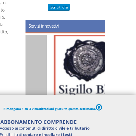
, n.
Iscriviti ora
to,
io,
tà
Servizi innovativi
tito,
Rimangono 1 su 3 visualizzazioni gratuite questa settimana.
'ABBONAMENTO COMPRENDE
Accesso ai contenuti di
diritto civile e tributario
Possibilità di
copiare e incollare i testi