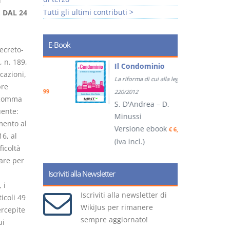
I
Tutti gli ultimi contributi >
 DAL 24
E-Book
decreto-
 n. 189,
tratti
Il Condominio
cazioni,
La riforma di cui alla legge
bre
ook
€ 5,99
220/2012
l comma
S. D'Andrea – D.
uente:
Minussi
mento al
(
Versione ebook
€ 6,99
6, al
(iva incl.)
ficoltà
care per
Iscriviti alla Newsletter
 i
Iscriviti alla newsletter di
icoli 49
WikiJus per rimanere
ercepite
sempre aggiornato!
ui