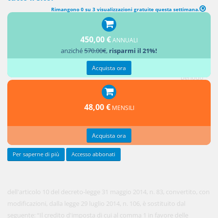
Rimangono 0 su 3 visualizzazioni gratuite questa settimana.
RIMODULAZIONE DEL CREDITO D'IMPOSTA PER LE IMPRESE
ALBERGHIERE
450,00 €
ANNUALI
anziché
570.00€
,
risparmi il 21%!
1. Il
secondo
Acquista ora
periodo
del
comma 7
48,00 €
MENSILI
Acquista ora
Per saperne di più
Accesso abbonati
dell'articolo 10 del decreto-legge 31 maggio 2014, n. 83, convertito, con
modificazioni, dalla legge 29 luglio 2014, n. 106, è sostituito dal
seguente: “Il credito d'imposta di cui al comma 1 in favore delle