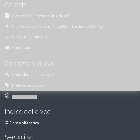
Contatti
Akros Sas di Pirovano Brigida e C.
Via Provinciale Nord n. 1 - 23837 - Taceno (LC), ITALIA
P. IVA 02263080133
Contattaci
Condizioni d'uso
Condizioni della privacy
Preferenze cookie
Indice delle voci
Elenco alfabetico
Seguici su