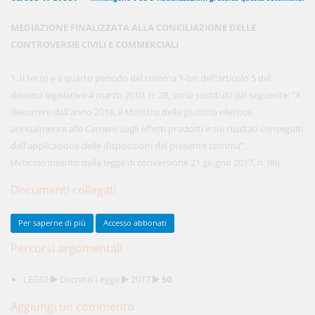
MEDIAZIONE FINALIZZATA ALLA CONCILIAZIONE DELLE
CONTROVERSIE CIVILI E COMMERCIALI
450,00 €
ANNUALI
anziché
570.00€
,
risparmi il 21%!
1. Il terzo e il quarto periodo del comma 1-bis dell'articolo 5 del
decreto legislativo 4 marzo 2010, n. 28, sono sostituiti dal seguente: “A
Acquista ora
decorrere dall'anno 2018, il Ministro della giustizia riferisce
annualmente alle Camere sugli effetti prodotti e sui risultati conseguiti
dall'applicazione delle disposizioni del presente comma”.
48,00 €
MENSILI
(Articolo inserito dalla legge di conversione 21 giugno 2017, n. 96)
Documenti collegati
Acquista ora
Decreto Legge del 2017 numero 50
Per saperne di più
Accesso abbonati
Percorsi argomentali
LEGGI
Decreto Legge
2017
50
Aggiungi un commento