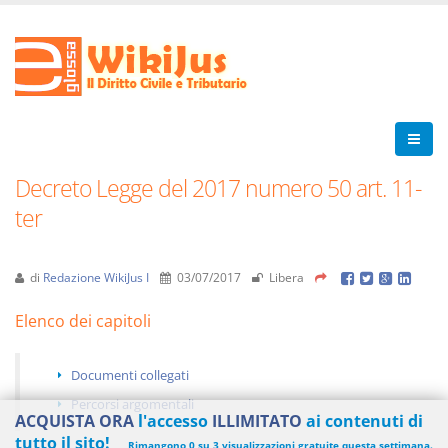
Decreto Legge del 2017 numero 50 art. 11-
ter
di
Redazione WikiJus I
03/07/2017
Libera
Elenco dei capitoli
Documenti collegati
Percorsi argomentali
ACQUISTA ORA
l'accesso
ILLIMITATO
ai contenuti di
tutto il sito!
Rimangono 0 su 3 visualizzazioni gratuite questa settimana.