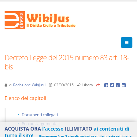
Decreto Legge del 2015 numero 83 art. 18-
bis
di
Redazione WikiJus I
02/09/2015
Libera
Elenco dei capitoli
Documenti collegati
Percorsi argomentali
ACQUISTA ORA
l'accesso
ILLIMITATO
ai contenuti di
tutto il sito!
Rimangono 0 su 3 visualizzazioni gratuite questa settimana.