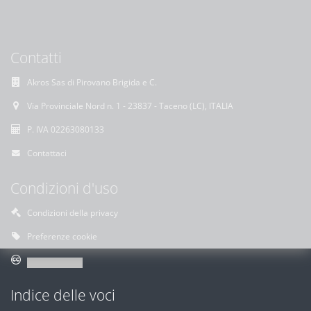
Contatti
Akros Sas di Pirovano Brigida e C.
Via Provinciale Nord n. 1 - 23837 - Taceno (LC), ITALIA
P. IVA 02263080133
Contattaci
Condizioni d'uso
Condizioni della privacy
Preferenze cookie
Indice delle voci