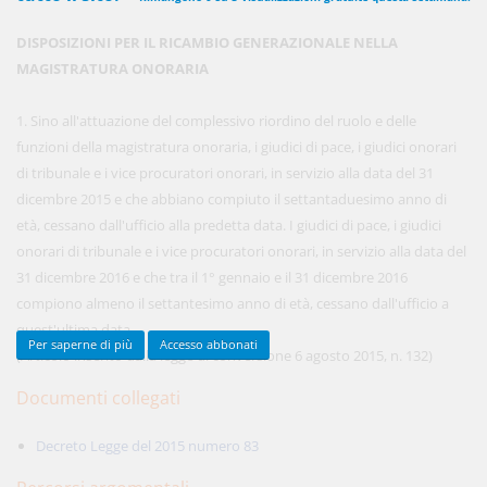
DISPOSIZIONI PER IL RICAMBIO GENERAZIONALE NELLA
MAGISTRATURA ONORARIA
450,00 €
ANNUALI
anziché
570.00€
,
risparmi il 21%!
1. Sino all'attuazione del complessivo riordino del ruolo e delle
funzioni della magistratura onoraria, i giudici di pace, i giudici onorari
Acquista ora
di tribunale e i vice procuratori onorari, in servizio alla data del 31
dicembre 2015 e che abbiano compiuto il settantaduesimo anno di
età, cessano dall'ufficio alla predetta data. I giudici di pace, i giudici
48,00 €
MENSILI
onorari di tribunale e i vice procuratori onorari, in servizio alla data del
31 dicembre 2016 e che tra il 1° gennaio e il 31 dicembre 2016
compiono almeno il settantesimo anno di età, cessano dall'ufficio a
Acquista ora
quest'ultima data.
Per saperne di più
Accesso abbonati
(Articolo inserito dalla legge di conversione 6 agosto 2015, n. 132)
Documenti collegati
Decreto Legge del 2015 numero 83