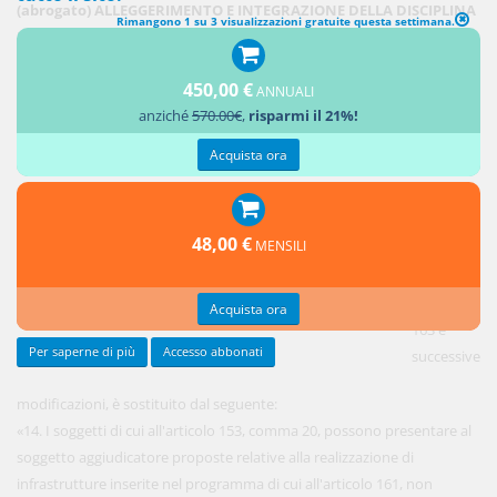
(abrogato) ALLEGGERIMENTO E INTEGRAZIONE DELLA DISCIPLINA
Rimangono 1 su 3 visualizzazioni gratuite questa settimana.
DEL PROMOTORE PER LE INFRASTRUTTURE STRATEGICHE
450,00 €
[1.
ANNUALI
anziché
570.00€
,
risparmi il 21%!
All'articolo
175, il
Acquista ora
comma
14, del
decreto
48,00 €
MENSILI
legislativo
12 aprile
2006, n.
Acquista ora
163 e
Per saperne di più
Accesso abbonati
successive
modificazioni, è sostituito dal seguente:
«14. I soggetti di cui all'articolo 153, comma 20, possono presentare al
soggetto aggiudicatore proposte relative alla realizzazione di
infrastrutture inserite nel programma di cui all'articolo 161, non