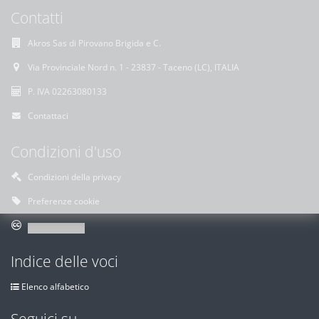
Contatti
Akros Sas di Pirovano Brigida e C.
Via Provinciale Nord n. 1 - 23837 - Taceno (LC), ITALIA
P. IVA 02263080133
Contattaci
Condizioni d'uso
Condizioni della privacy
Preferenze cookie
Indice delle voci
Elenco alfabetico
Seguici su