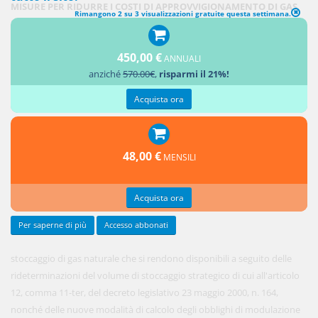
MISURE PER RIDURRE I COSTI DI APPROVVIGIONAMENTO DI GAS
Rimangono 2 su 3 visualizzazioni gratuite questa settimana.
NATURALE PER LE IMPRESE
450,00 €
1. Le
ANNUALI
anziché
570.00€
,
risparmi il 21%!
capacità
di
Acquista ora
48,00 €
MENSILI
Acquista ora
Per saperne di più
Accesso abbonati
stoccaggio di gas naturale che si rendono disponibili a seguito delle
rideterminazioni del volume di stoccaggio strategico di cui all'articolo
12, comma 11-ter, del decreto legislativo 23 maggio 2000, n. 164,
nonché delle nuove modalità di calcolo degli obblighi di modulazione