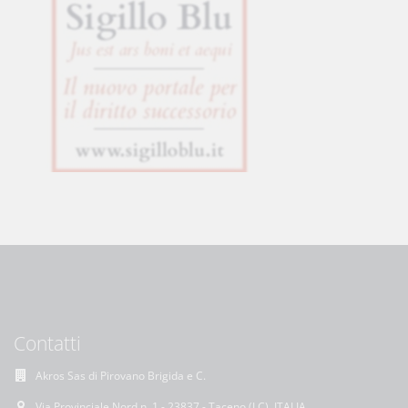
Contatti
Akros Sas di Pirovano Brigida e C.
Via Provinciale Nord n. 1 - 23837 - Taceno (LC), ITALIA