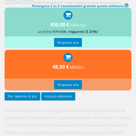
SVILUPPO DI RISORSE ENERGETICHE E MINERARIE NAZIONALI
Rimangono 2 su 3 visualizzazioni gratuite questa settimana.
STRATEGICHE
450,00 €
1. Al fine
ANNUALI
anziché
570.00€
,
risparmi il 21%!
di favorire
nuovi
Acquista ora
48,00 €
MENSILI
Acquista ora
Per saperne di più
Accesso abbonati
investimenti di ricerca e sviluppo delle risorse energetiche nazionali
strategiche di idrocarburi nel rispetto del dettato dell'articolo 117 della
Costituzione, dei principi di precauzione, di sicurezza per la salute dei
cittadini e di tutela della qualità ambientale e paesistica, di rispetto