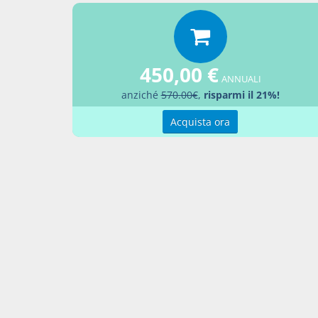
Percor
LEGG
450,00 €
Aggiu
ANNUALI
anziché
570.00€
,
risparmi il 21%!
Acquista ora
Contatti
Condi
Akros Sas di Pirovano Brigida e C.
Condi
Via Provinciale Nord n. 1 - 23837 -
Pref
Taceno (LC), ITALIA