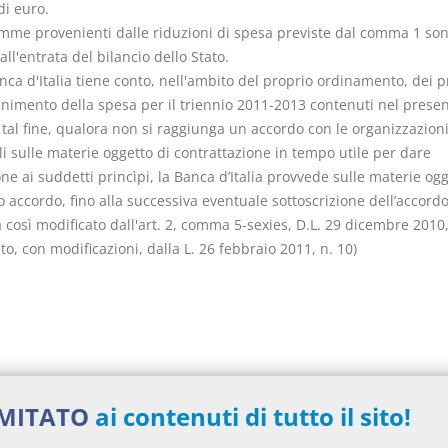
di euro.
omme provenienti dalle riduzioni di spesa previste dal comma 1 so
all'entrata del bilancio dello Stato.
nca d'Italia tiene conto, nell'ambito del proprio ordinamento, dei p
enimento della spesa per il triennio 2011-2013 contenuti nel prese
A tal fine, qualora non si raggiunga un accordo con le organizzazion
i sulle materie oggetto di contrattazione in tempo utile per dare
ne ai suddetti princìpi, la Banca d’Italia provvede sulle materie ogg
accordo, fino alla successiva eventuale sottoscrizione dell’accordo
così modificato dall'art. 2, comma 5-sexies, D.L. 29 dicembre 2010,
to, con modificazioni, dalla L. 26 febbraio 2011, n. 10)
nti collegati
IMITATO
ai contenuti di tutto il sito!
eto Legge del 2010 numero 78