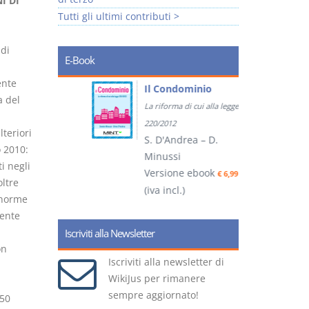
I DI
Tutti gli ultimi contributi >
 di
E-Book
ente
tratti
Il Condominio
a del
La riforma di cui alla legge
ook
€ 5,99
220/2012
teriori
S. D'Andrea – D.
o 2010:
Minussi
i negli
(
Versione ebook
€ 6,99
oltre
(iva incl.)
 norme
ente
Iscriviti alla Newsletter
on
Iscriviti alla newsletter di
WikiJus per rimanere
sempre aggiornato!
 50