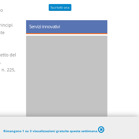
Iscriviti ora
no
rincipi
Servizi innovativi
nte
i
etto del
.
 n. 225,
Rimangono 1 su 3 visualizzazioni gratuite questa settimana.