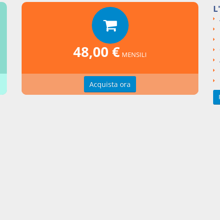
L
si argomentali
I
Decreto Legge
2010
78
48,00 €
ngi un commento
MENSILI
Acquista ora
zioni d'uso
Indice delle voci
zioni della privacy
Elenco alfabetico
erenze cookie
Seguici su