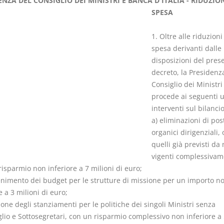
ENZA DEL CONSIGLIO DEI MINISTRI E BANCA D'ITALIA - RIDUZION
SPESA
1. Oltre alle riduzioni
spesa derivanti dalle
disposizioni del pres
Rapporto e
I Singoli Con
decreto, la Presidenz
relazione giuridica
D. Minussi
Consiglio dei Ministri
D. Minussi
Versione eb
procede ai seguenti ul
Versione ebook
(iva incl.)
€ 5,99
interventi sul bilanci
(iva incl.)
a) eliminazioni di post
organici dirigenziali, 
quelli già previsti da
vigenti complessivam
isparmio non inferiore a 7 milioni di euro;
enimento dei budget per le strutture di missione per un importo n
e a 3 milioni di euro;
ione degli stanziamenti per le politiche dei singoli Ministri senza
glio e Sottosegretari, con un risparmio complessivo non inferiore a