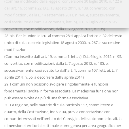
(Comma modificato dalla legge di conversione 30 luglio 2010, n. 122 e
dall'art. 16, comma 22, D.L. 13 agosto 2011, n. 138, convertito, con
modificazioni, dalla L. 14 settembre 2011, n. 148 e, successivamente,
così sostituito dall'art. 19, comma 1, lett. b), D.L. 6 luglio 2012, n. 95,
convertito, con modificazioni, dalla L. 7 agosto 2012, n. 135)
28-bis. Per le unioni di cui al comma 28 si applica l'articolo 32 del testo
unico di cui al decreto legislativo 18 agosto 2000, n. 267, e successive
modificazioni.
(Comma inserito dall’ art. 19, comma 1, lett. c), D.L. 6 luglio 2012, n. 95,
convertito, con modificazioni, dalla L. 7 agosto 2012, n. 135, e,
successivamente, così sostituito dall’ art. 1, comma 107, lett. a), L. 7
aprile 2014, n. 56, a decorrere dall’8 aprile 2014)
29. I comuni non possono svolgere singolarmente le funzioni
fondamentali svolte in forma associata. La medesima funzione non
può essere svolta da più di una forma associativa.
30. La regione, nelle materie di cui all'articolo 117, commi terzo e
quarto, della Costituzione, individua, previa concertazione con i
comuni interessati nell'ambito del Consiglio delle autonomie locali, la
dimensione territoriale ottimale e omogenea per area geografica per