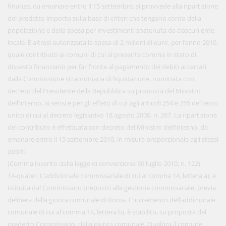
finanze, da emanare entro il 15 settembre, si provvede alla ripartizione
del predetto importo sulla base di criteri che tengano conto della
popolazione e della spesa per investimenti sostenuta da ciascun ente
locale. È altresì autorizzata la spesa di 2 milioni di euro, per l’anno 2010,
quale contributo ai comuni di cui al presente comma in stato di
dissesto finanziario per far fronte al pagamento dei debiti accertati
dalla Commissione straordinaria di liquidazione, nominata con
decreto del Presidente della Repubblica su proposta del Ministro
dell’interno, ai sensi e per gli effetti di cui agli articoli 254 e 255 del testo
unico di cui al decreto legislativo 18 agosto 2000, n. 267. La ripartizione
del contributo è effettuata con decreto del Ministro dell’interno, da
emanare entro il 15 settembre 2010, in misura proporzionale agli stessi
debiti.
(Comma inserito dalla legge di conversione 30 luglio 2010, n. 122)
14-quater. L’addizionale commissariale di cui al comma 14, lettera a), è
istituita dal Commissario preposto alla gestione commissariale, previa
delibera della giunta comunale di Roma. L’incremento dell’addizionale
comunale di cui al comma 14, lettera b), è stabilito, su proposta del
predetto Commissario, dalla giunta comunale. Qualora il comune,