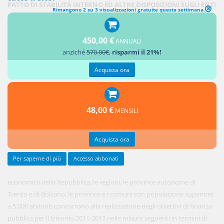
PATTO DI STABILITÀ INTERNO ED ALTRE DISPOSIZIONI SUGLI ENTI
Rimangono 2 su 3 visualizzazioni gratuite questa settimana.
TERRITORIALI
450,00 €
1. Ai fini
ANNUALI
anziché
570.00€
,
risparmi il 21%!
della
tutela
Acquista ora
dell'unità
48,00 €
MENSILI
Acquista ora
Per saperne di più
Accesso abbonati
economica della Repubblica, le regioni, le province autonome di
Trento e di Bolzano, le province e i comuni con popolazione superiore
a 5.000 abitanti concorrono alla realizzazione degli obiettivi di finanza
pubblica per il triennio 2011-2013 nelle misure seguenti in termini di