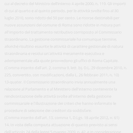
cui al decreto del Ministro dell’interno 4 aprile 2000, n. 119. Gli importi
di cui al quarto e al quinto periodo, per le attività svolte fino al 30
luglio 2010, sono ridotti del 50 per cento. Le risorse destinabili per
nuove assunzioni del comune di Roma sono ridotte in misura pari
all'importo del trattamento retributivo corrisposto al Commissario
straordinario. La gestione commissariale ha comunque termine,
allorché risultino esaurite le attività di carattere gestionale di natura
straordinaria e residui un'attività meramente esecutiva e
adempimentale alla quale provvedono gli uffici di Roma Capitale.
(Comma inserito dall'art. 2, comma 9, lett. b), D.L. 29 dicembre 2010, n.
225, convertito, con modificazioni, dalla L. 26 febbraio 2011, n. 10)
13-quater. Il Commissario straordinario invia annualmente una
relazione al Parlamento e al Ministero dell'interno contenente la
rendicontazione delle attività svolte all'interno della gestione
commissariale e l'illustrazione dei criteri che hanno informato le
procedure di selezione dei creditori da soddisfare.
(Comma inserito dall'art. 13, comma 1, D.Lgs. 18 aprile 2012, n. 61)
14. In vista della compiuta attuazione di quanto previsto ai sensi
dell'articolo 24 della legge 5 maggio 2009, n. 42, e in considerazione