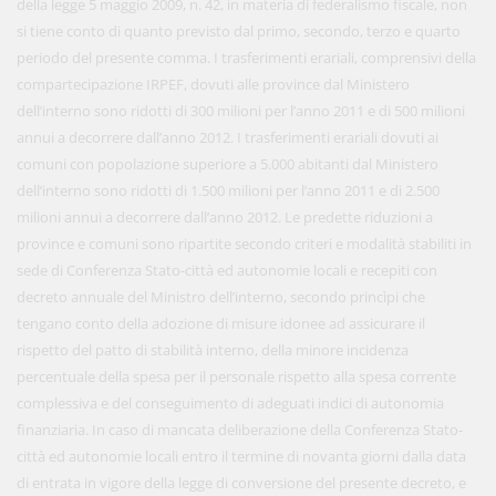
della legge 5 maggio 2009, n. 42, in materia di federalismo fiscale, non
si tiene conto di quanto previsto dal primo, secondo, terzo e quarto
periodo del presente comma. I trasferimenti erariali, comprensivi della
compartecipazione IRPEF, dovuti alle province dal Ministero
dell’interno sono ridotti di 300 milioni per l’anno 2011 e di 500 milioni
annui a decorrere dall’anno 2012. I trasferimenti erariali dovuti ai
comuni con popolazione superiore a 5.000 abitanti dal Ministero
dell’interno sono ridotti di 1.500 milioni per l’anno 2011 e di 2.500
milioni annui a decorrere dall’anno 2012. Le predette riduzioni a
province e comuni sono ripartite secondo criteri e modalità stabiliti in
sede di Conferenza Stato-città ed autonomie locali e recepiti con
decreto annuale del Ministro dell’interno, secondo princìpi che
tengano conto della adozione di misure idonee ad assicurare il
rispetto del patto di stabilità interno, della minore incidenza
percentuale della spesa per il personale rispetto alla spesa corrente
complessiva e del conseguimento di adeguati indici di autonomia
finanziaria. In caso di mancata deliberazione della Conferenza Stato-
città ed autonomie locali entro il termine di novanta giorni dalla data
di entrata in vigore della legge di conversione del presente decreto, e