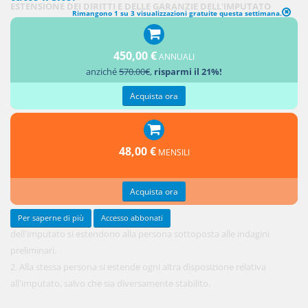
ESTENSIONE DEI DIRITTI E DELLE GARANZIE DELL'IMPUTATO
Rimangono 1 su 3 visualizzazioni gratuite questa settimana.
1. I diritti e
le
450,00 €
garanzie
ANNUALI
anziché
570.00€
,
risparmi il 21%!
Acquista ora
48,00 €
MENSILI
Acquista ora
Per saperne di più
Accesso abbonati
dell'imputato si estendono alla persona sottoposta alle indagini
preliminari.
2. Alla stessa persona si estende ogni altra disposizione relativa
all'imputato, salvo che sia diversamente stabilito.