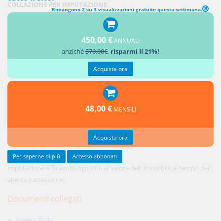
COLLAZIONE PER IMPUTAZIONE
Rimangono 2 su 3 visualizzazioni gratuite questa settimana.
1. La
450,00 €
collazione
ANNUALI
anziché
570.00€
,
risparmi il 21%!
per
Acquista ora
48,00 €
MENSILI
Acquista ora
Per saperne di più
Accesso abbonati
imputazione si fa avuto riguardo al valore dell' immobile al tempo dell'
aperta successione.
Documenti collegati
Codice Civile