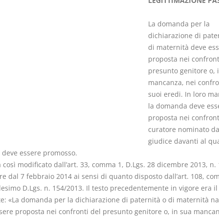
LEGITTIMAZIONE PA
La domanda per la
dichiarazione di pate
di maternità deve es
proposta nei confront
I Vincoli Preliminari
Usufrutto U
presunto genitore o, 
Abitazione
mancanza, nei confro
D. Minussi
D. Minussi
suoi eredi. In loro m
Versione ebook
Versione eb
€ 4,19
la domanda deve ess
(iva incl.)
(iva incl.)
proposta nei confront
curatore nominato da
giudice davanti al qua
o deve essere promosso.
così modificato dall’art. 33, comma 1, D.Lgs. 28 dicembre 2013, n. 
e dal 7 febbraio 2014 ai sensi di quanto disposto dall’art. 108, co
esimo D.Lgs. n. 154/2013. Il testo precedentemente in vigore era il
e: «La domanda per la dichiarazione di paternità o di maternità na
sere proposta nei confronti del presunto genitore o, in sua mancan