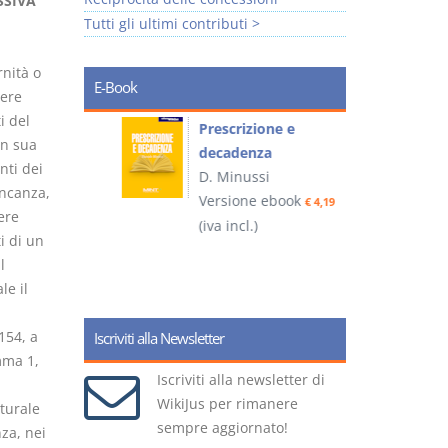
SSIVA
Tutti gli ultimi contributi >
rnità o
E-Book
sere
i del
so e
Prescrizione e
in sua
decadenza
nti dei
D. Minussi
ancanza,
ook
Versione ebook
€ 4,19
€ 4,19
ere
(iva incl.)
(
i di un
l
le il
154, a
Iscriviti alla Newsletter
mma 1,
Iscriviti alla newsletter di
WikiJus per rimanere
turale
sempre aggiornato!
za, nei