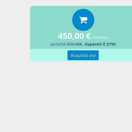
La su
Percor
LEGG
450,00 €
Aggiu
ANNUALI
anziché
570.00€
,
risparmi il 21%!
Acquista ora
Contatti
Condi
Akros Sas di Pirovano Brigida e C.
Condi
Via Provinciale Nord n. 1 - 23837 -
Pref