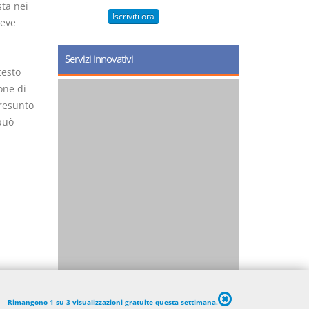
ta nei
Iscriviti ora
deve
Servizi innovativi
testo
one di
presunto
può
Rimangono 1 su 3 visualizzazioni gratuite questa settimana.