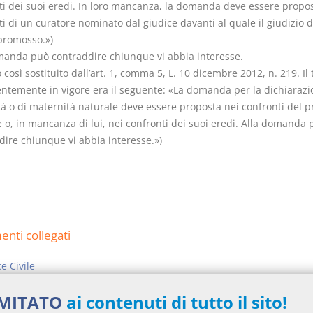
ti dei suoi eredi. In loro mancanza, la domanda deve essere propos
i di un curatore nominato dal giudice davanti al quale il giudizio 
promosso.»)
manda può contraddire chiunque vi abbia interesse.
o così sostituito dall’art. 1, comma 5, L. 10 dicembre 2012, n. 219. Il 
ntemente in vigore era il seguente: «La domanda per la dichiarazi
tà o di maternità naturale deve essere proposta nei confronti del 
 o, in mancanza di lui, nei confronti dei suoi eredi. Alla domanda 
dire chiunque vi abbia interesse.»)
nti collegati
e Civile
 (successione legittima)
IMITATO
ai contenuti di tutto il sito!
riconoscibili