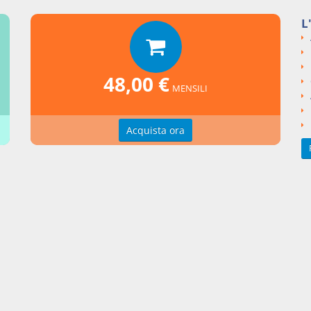
ccessione a causa di morte
L
si argomentali
I
Codice Civile
LIBRO I Delle persone e della famiglia
48,00 €
ngi un commento
MENSILI
Acquista ora
zioni d'uso
Indice delle voci
zioni della privacy
Elenco alfabetico
erenze cookie