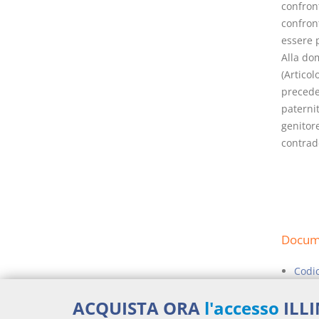
confron
confront
essere 
Alla do
(Articol
precede
paterni
genitore
contrad
Docume
Codic
Figli
ACQUISTA ORA
l'accesso
ILL
Figli 