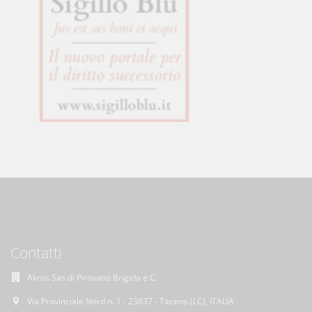
Contatti
Akros Sas di Pirovano Brigida e C.
Via Provinciale Nord n. 1 - 23837 - Taceno (LC), ITALIA