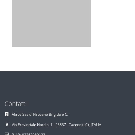
Contatti
Akros Sas di Pirovano Brigida e C.
Via Provinciale Nord n. 1 - 23837 - Taceno (LC), ITALIA
P. IVA 02263080133