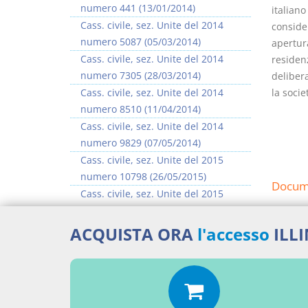
numero 441 (13/01/2014)
italiano
Cass. civile, sez. Unite del 2014
consider
numero 5087 (05/03/2014)
apertura
Cass. civile, sez. Unite del 2014
residenz
numero 7305 (28/03/2014)
delibera
Cass. civile, sez. Unite del 2014
la socie
numero 8510 (11/04/2014)
Cass. civile, sez. Unite del 2014
numero 9829 (07/05/2014)
Cass. civile, sez. Unite del 2015
numero 10798 (26/05/2015)
Docume
Cass. civile, sez. Unite del 2015
numero 11377 (03/06/2015)
Denom
Cass. civile, sez. Unite del 2015
ACQUISTA ORA
l'accesso
ILL
Percor
numero 12307 (15/06/2015)
>> Vai all'argomento completo
SENT
Aggiu