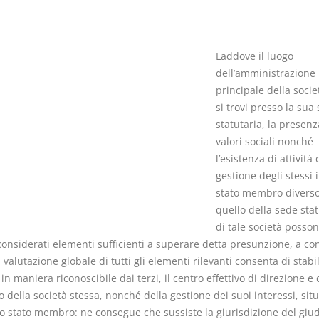
Laddove il luogo
dell’amministrazione
principale della soci
I Singoli Contratti
Il Condomin
si trovi presso la sua
D. Minussi
La riforma di cui
statutaria, la presenz
Versione ebook
€ 5,99
220/2012
valori sociali nonché
(iva incl.)
S. D'Andrea 
l’esistenza di attività 
Minussi
gestione degli stessi 
Versione eb
stato membro divers
(iva incl.)
quello della sede stat
di tale società posso
considerati elementi sufficienti a superare detta presunzione, a co
valutazione globale di tutti gli elementi rilevanti consenta di stabil
n maniera riconoscibile dai terzi, il centro effettivo di direzione e 
o della società stessa, nonché della gestione dei suoi interessi, situ
tro stato membro: ne consegue che sussiste la giurisdizione del giu