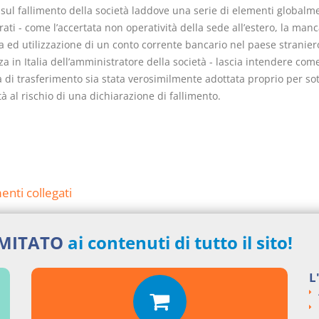
 sul fallimento della società laddove una serie di elementi globalm
ati - come l’accertata non operatività della sede all’estero, la manc
 ed utilizzazione di un conto corrente bancario nel paese straniero
a in Italia dell’amministratore della società - lascia intendere come
 di trasferimento sia stata verosimilmente adottata proprio per sot
tà al rischio di una dichiarazione di fallimento.
nti collegati
inazione e sede sociale (società per azioni)
IMITATO
ai contenuti di tutto il sito!
si argomentali
L
ENZE
Cass. civile, sez. Unite
ngi un commento