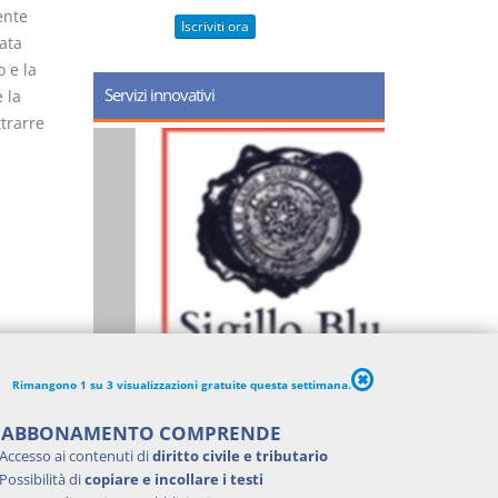
ente
Iscriviti ora
ata
 e la
Servizi innovativi
 la
trarre
Rimangono 1 su 3 visualizzazioni gratuite questa settimana.
'ABBONAMENTO COMPRENDE
Accesso ai contenuti di
diritto civile e tributario
Possibilità di
copiare e incollare i testi