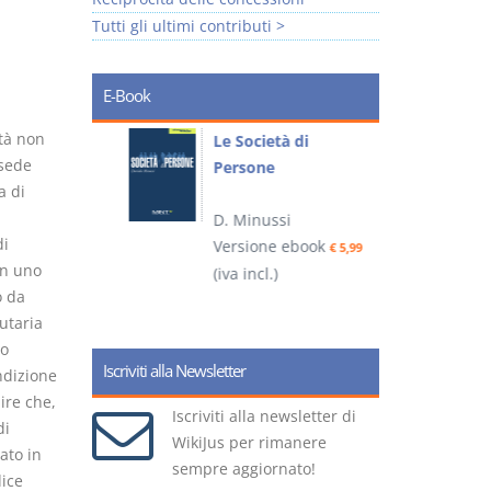
Tutti gli ultimi contributi >
E-Book
età non
io
Le Società di
I
 sede
Persone
 alla legge
a di
D. Minussi
– D.
di
Versione ebook
(
€ 5,99
in uno
(iva incl.)
ook
€ 6,99
o da
utaria
no
Iscriviti alla Newsletter
ndizione
ire che,
Iscriviti alla newsletter di
di
WikiJus per rimanere
ato in
sempre aggiornato!
dice