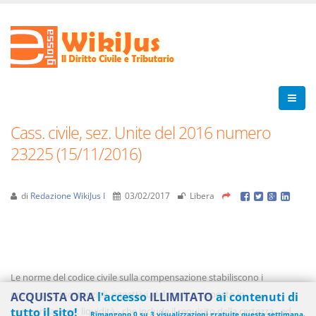
Cass. civile, sez. Unite del 2016 numero
23225 (15/11/2016)
di
Redazione WikiJus I
03/02/2017
Libera
Le norme del codice civile sulla compensazione stabiliscono i
presupposti sostanziali, oggettivi, del credito opposto in
ACQUISTA ORA
l'accesso
ILLIMITATO
ai contenuti di
compensazione: liquidità - che include il requisito della certezza - ed
tutto il sito!
Rimangono 0 su 3 visualizzazioni gratuite questa settimana.