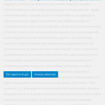
esigibilità. Verificata la ricorrenza dei predetti requisiti, il giudice
dichiara l’estinzione del credito principale per compensazione - legale -
a decorrere dalla coesistenza con il controcredito e, accogliendo la
450,00 €
ANNUALI
relativa eccezione, rigetta la domanda. Se il credito opposto in
anziché
570.00€
,
risparmi il 21%!
compensazione è certo, ma non liquido, nel senso di non determinato,
in tutto o in parte, nel suo ammontare, il giudice può provvedere alla
Acquista ora
relativa liquidazione se è facile e pronta; quindi, o può dichiarare
estinto il credito principale per compensazione giudiziale fino alla
concorrenza con la parte di controcredito liquido, o può sospendere
48,00 €
MENSILI
cautelativamente la condanna del debitore fino alla liquidazione del
controcredito eccepito in compensazione. Se è controversa, nel
Acquista ora
medesimo giudizio instaurato dal creditore principale, o in altro
giudizio già pendente, l’esistenza del controcredito opposto in
Per saperne di più
Accesso abbonati
compensazione il giudice non può pronunciare la compensazione, né
legale né giudiziale. La compensazione giudiziale, di cui all’art. 1243,
comma II, c.c., presuppone l’accertamento del controcredito da parte
del giudice dinanzi al quale la medesima compensazione è fatta valere,
mentre non può fondarsi su un credito la cui esistenza dipenda