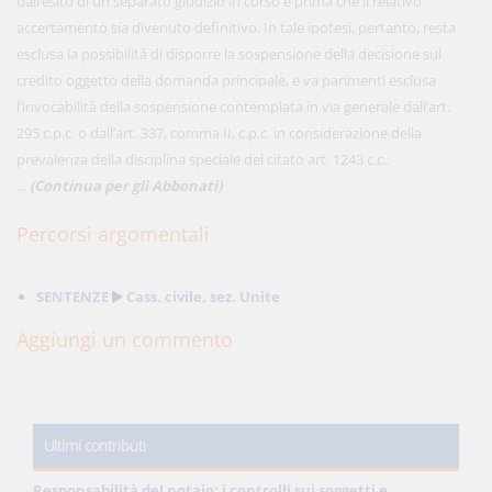
dall’esito di un separato giudizio in corso e prima che il relativo
accertamento sia divenuto definitivo. In tale ipotesi, pertanto, resta
esclusa la possibilità di disporre la sospensione della decisione sul
credito oggetto della domanda principale, e va parimenti esclusa
l’invocabilità della sospensione contemplata in via generale dall’art.
295 c.p.c. o dall’art. 337, comma II, c.p.c. in considerazione della
prevalenza della disciplina speciale del citato art. 1243 c.c..
...
(Continua per gli Abbonati)
Percorsi argomentali
SENTENZE
Cass. civile, sez. Unite
Aggiungi un commento
Ultimi contributi
Responsabilità del notaio: i controlli sui soggetti e