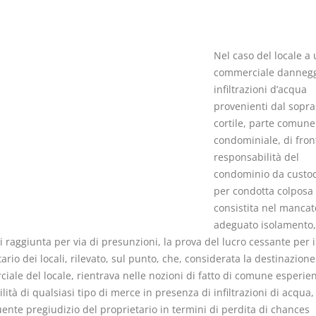
Nel caso del locale a 
commerciale dannegg
infiltrazioni d’acqua
Il Condominio
Le Società d
provenienti dal sopra
Persone
La riforma di cui alla legge
cortile, parte comune
220/2012
condominiale, di front
D. Minussi
S. D'Andrea – D.
responsabilità del
Versione eb
Minussi
condominio da custod
(iva incl.)
Versione ebook
€ 6,99
per condotta colposa
(iva incl.)
consistita nel mancat
adeguato isolamento,
i raggiunta per via di presunzioni, la prova del lucro cessante per i
ario dei locali, rilevato, sul punto, che, considerata la destinazione
ale del locale, rientrava nelle nozioni di fatto di comune esperien
lità di qualsiasi tipo di merce in presenza di infiltrazioni di acqua,
ente pregiudizio del proprietario in termini di perdita di chances