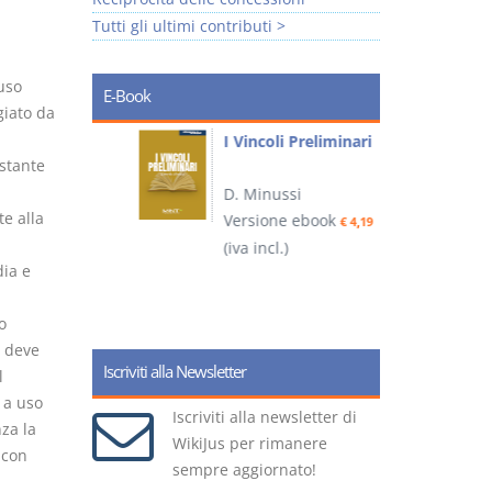
Tutti gli ultimi contributi >
uso
E-Book
iato da
i
I Vincoli Preliminari
stante
D. Minussi
e alla
Versione ebook
€ 4,19
ook
(iva incl.)
(
€ 5,99
ia e
o
 deve
Iscriviti alla Newsletter
l
 a uso
Iscriviti alla newsletter di
za la
WikiJus per rimanere
 con
sempre aggiornato!