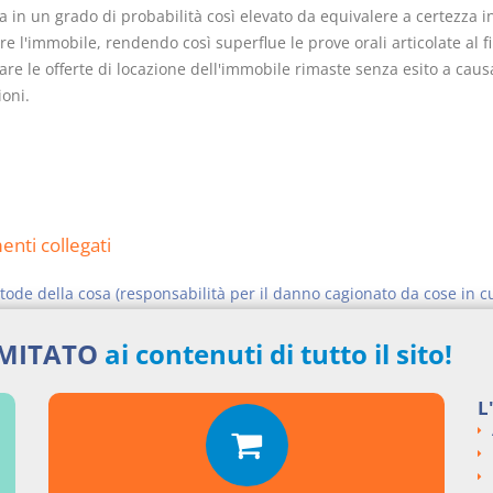
 in un grado di probabilità così elevato da equivalere a certezza i
are l'immobile, rendendo così superflue le prove orali articolate al f
re le offerte di locazione dell'immobile rimaste senza esito a caus
ioni.
nti collegati
stode della cosa (responsabilità per il danno cagionato da cose in c
si argomentali
IMITATO
ai contenuti di tutto il sito!
ENZE
Cass. civile, sez. III
L
ngi un commento