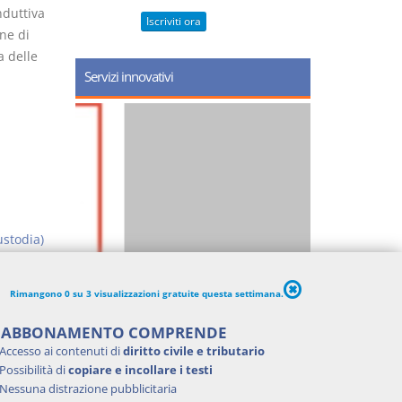
nduttiva
Iscriviti ora
ine di
a delle
Servizi innovativi
ustodia)
Rimangono 0 su 3 visualizzazioni gratuite questa settimana.
'ABBONAMENTO COMPRENDE
Accesso ai contenuti di
diritto civile e tributario
Possibilità di
copiare e incollare i testi
Nessuna distrazione pubblicitaria