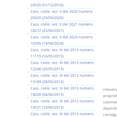
24535 (01/12/2016)
Cass. civile, sez. II del 2020 numero
20520 (29/09/2020)
Cass. civile, sez. II del 2021 numero
18272 (25/06/2021)
Rapporto e
I Singoli Contratti
Cass. civile, sez. II del 2024 numero
relazione giuridica
D. Minussi
10595 (18/04/2024)
D. Minussi
Versione ebook
€ 5,99
Cass. civile, sez. III del 2013 numero
Versione ebook
(iva incl.)
€ 5,99
11119 (10/05/2013)
(iva incl.)
Cass. civile, sez. III del 2013 numero
12248 (20/05/2013)
Cass. civile, sez. III del 2013 numero
13189 (28/05/2013)
Cass. civile, sez. III del 2013 numero
riteners
14028 (04/06/2013)
propriet
Cass. civile, sez. III del 2013 numero
commerci
14531 (10/06/2013)
deperibi
Cass. civile, sez. III del 2013 numero
consegu