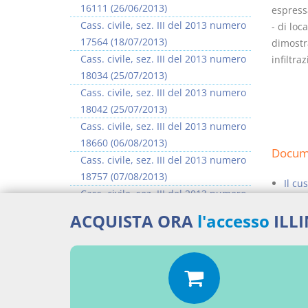
16111 (26/06/2013)
espressa
Cass. civile, sez. III del 2013 numero
- di loc
17564 (18/07/2013)
dimostra
Cass. civile, sez. III del 2013 numero
infiltraz
18034 (25/07/2013)
Cass. civile, sez. III del 2013 numero
18042 (25/07/2013)
Cass. civile, sez. III del 2013 numero
18660 (06/08/2013)
Docume
Cass. civile, sez. III del 2013 numero
18757 (07/08/2013)
Il cu
Cass. civile, sez. III del 2013 numero
Percor
18904 (08/08/2013)
ACQUISTA ORA
l'accesso
ILL
Cass. civile, sez. III del 2013 numero
SENT
18923 (08/08/2013)
>> Vai all'argomento completo
Aggiu