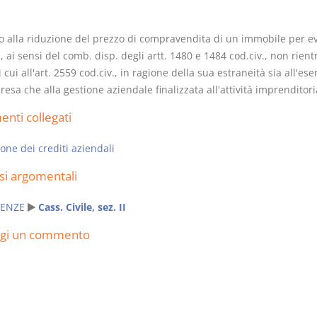
ito alla riduzione del prezzo di compravendita di un immobile per e
, ai sensi del comb. disp. degli artt. 1480 e 1484 cod.civ., non rient
i cui all'art. 2559 cod.civ., in ragione della sua estraneità sia all'ese
resa che alla gestione aziendale finalizzata all'attività imprenditori
Usufrutto Uso e
Prescrizione
Abitazione
decadenza
nti collegati
D. Minussi
D. Minussi
Versione ebook
Versione eb
€ 4,19
one dei crediti aziendali
(iva incl.)
(iva incl.)
si argomentali
ENZE
Cass. Civile, sez. II
ngi un commento