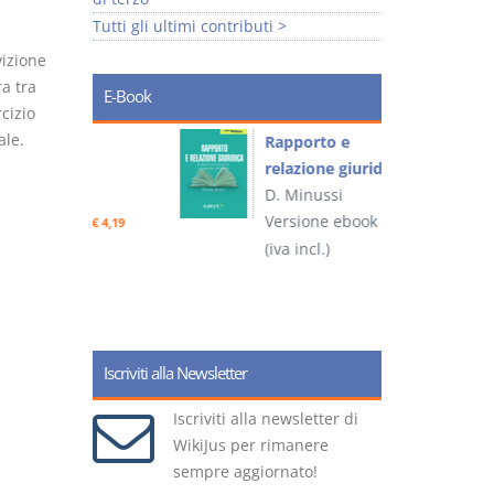
Tutti gli ultimi contributi >
vizione
ra tra
E-Book
rcizio
ale.
 e
Rapporto e
I
relazione giuridica
D. Minussi
ook
Versione ebook
(
€ 4,19
€ 5,99
(iva incl.)
Iscriviti alla Newsletter
Iscriviti alla newsletter di
WikiJus per rimanere
sempre aggiornato!