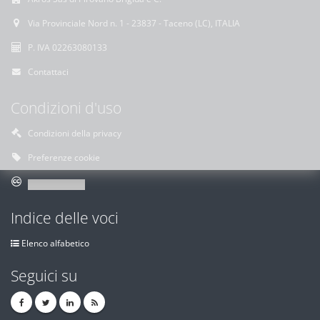
Via Provinciale Nord n. 1 - 23837 - Taceno (LC), ITALIA
P. IVA 02263080133
Contattaci
Condizioni d'uso
Condizioni della privacy
Preferenze cookie
Indice delle voci
Elenco alfabetico
Seguici su