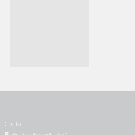
Contatti
Akros Sas di Pirovano Brigida e C.