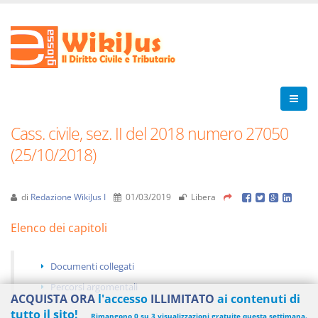
Cass. civile, sez. II del 2018 numero 27050
(25/10/2018)
di
Redazione WikiJus I
01/03/2019
Libera
Elenco dei capitoli
Documenti collegati
Percorsi argomentali
ACQUISTA ORA
l'accesso
ILLIMITATO
ai contenuti di
tutto il sito!
Rimangono 0 su 3 visualizzazioni gratuite questa settimana.