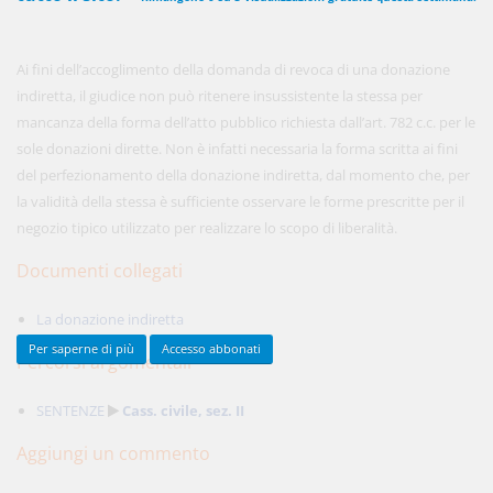
Ai fini dell’accoglimento della domanda di revoca di una donazione
450,00 €
ANNUALI
indiretta, il giudice non può ritenere insussistente la stessa per
anziché
570.00€
,
risparmi il 21%!
mancanza della forma dell’atto pubblico richiesta dall’art. 782 c.c. per le
sole donazioni dirette. Non è infatti necessaria la forma scritta ai fini
Acquista ora
del perfezionamento della donazione indiretta, dal momento che, per
la validità della stessa è sufficiente osservare le forme prescritte per il
negozio tipico utilizzato per realizzare lo scopo di liberalità.
48,00 €
MENSILI
Documenti collegati
Acquista ora
La donazione indiretta
Per saperne di più
Accesso abbonati
Percorsi argomentali
SENTENZE
Cass. civile, sez. II
Aggiungi un commento