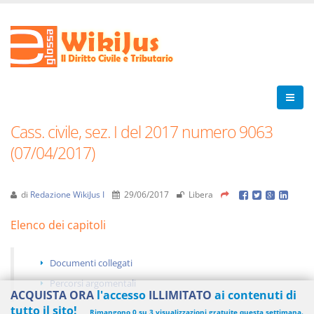
Cass. civile, sez. I del 2017 numero 9063
(07/04/2017)
di
Redazione WikiJus I
29/06/2017
Libera
Elenco dei capitoli
Documenti collegati
Percorsi argomentali
ACQUISTA ORA
l'accesso
ILLIMITATO
ai contenuti di
tutto il sito!
Rimangono 0 su 3 visualizzazioni gratuite questa settimana.