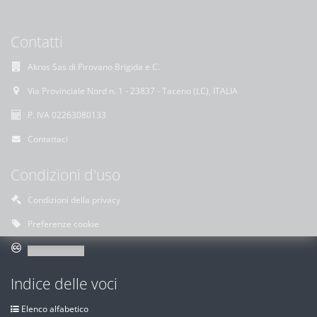
Contatti
Akros Sas di Pirovano Brigida e C.
Via Provinciale Nord n. 1 - 23837 - Taceno (LC), ITALIA
P. IVA 02263080133
Contattaci
Condizioni d'uso
Condizioni della privacy
Preferenze cookie
Indice delle voci
Elenco alfabetico