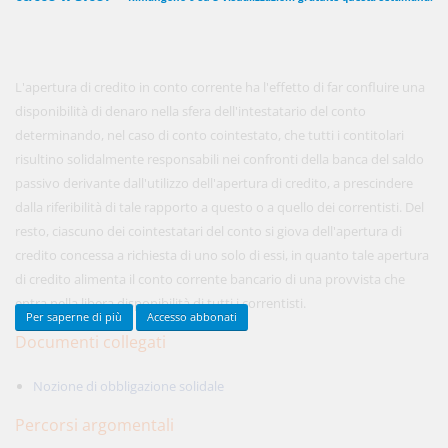
450,00 €
ANNUALI
L'apertura di credito in conto corrente ha l'effetto di far confluire una
anziché
570.00€
,
risparmi il 21%!
disponibilità di denaro nella sfera dell'intestatario del conto
determinando, nel caso di conto cointestato, che tutti i contitolari
Acquista ora
risultino solidalmente responsabili nei confronti della banca del saldo
passivo derivante dall'utilizzo dell'apertura di credito, a prescindere
dalla riferibilità di tale rapporto a questo o a quello dei correntisti. Del
48,00 €
MENSILI
resto, ciascuno dei cointestatari del conto si giova dell'apertura di
credito concessa a richiesta di uno solo di essi, in quanto tale apertura
di credito alimenta il conto corrente bancario di una provvista che
Acquista ora
entra nella libera disponibilità di tutti i correntisti.
Per saperne di più
Accesso abbonati
Documenti collegati
Nozione di obbligazione solidale
Percorsi argomentali