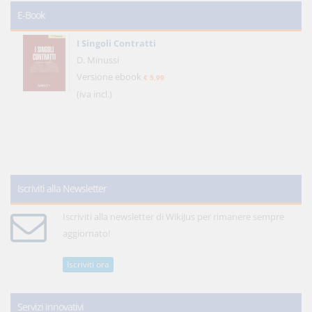
E-Book
I Singoli Contratti
D. Minussi
Versione ebook
€ 5,99
(iva incl.)
Iscriviti alla Newsletter
Iscriviti alla newsletter di WikiJus per rimanere sempre
aggiornato!
Iscriviti ora
Servizi innovativi