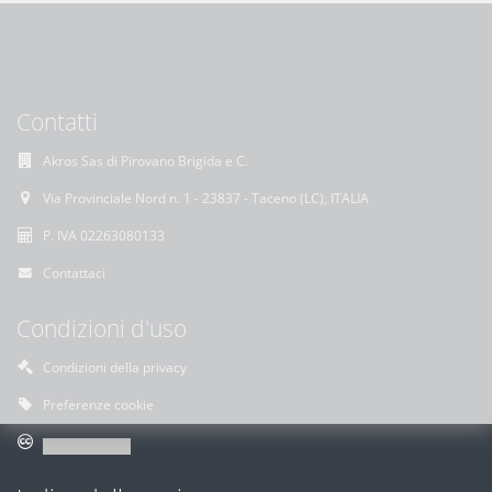
Contatti
Akros Sas di Pirovano Brigida e C.
Via Provinciale Nord n. 1 - 23837 - Taceno (LC), ITALIA
P. IVA 02263080133
Contattaci
Condizioni d'uso
Condizioni della privacy
Preferenze cookie