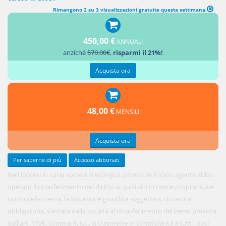
Rimangono 2 su 3 visualizzazioni gratuite questa settimana.
450,00 €
ANNUALI
anziché
570.00€
,
risparmi il 21%!
Acquista ora
48,00 €
MENSILI
Acquista ora
Per saperne di più
Accesso abbonati
Nell'ipotesi in cui la società si estingua prima che il socio agente abbia
operato il ritrasferimento del diritto acquistato in nome proprio e per
conto della stessa, la situazione giuridica soggettiva, di natura
obbligatoria, vantata dalla società al ritrasferimento del bene, prevista
dall'art. 1706, comma II, c.c., si trasmette in contitolarità a tutti i soci