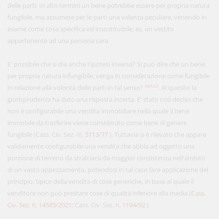
delle parti. In altri termini un bene potrebbe essere per propria natura
fungibile, ma assumere per le parti una valenza peculiare, venendo in
esame come cosa specifica ed insostituibile: es. un vestito
appartenente ad una persona cara.
E' possibile che si dia anche l'ipotesi inversa? Si può dire che un bene,
per propria natura infungibile, venga in considerazione come fungibile
nota2
in relazione alla volontà delle parti in tal senso?
. Al quesito la
giurisprudenza ha dato una risposta incerta. E' stato così deciso che
non è configurabile una vendita immobiliare nella quale il bene
immobile da trasferire viene considerato come bene di genere
fungibile (Cass. Civ. Sez. III,
5113/77
). Tuttavia si è rilevato che appare
validamente configurabile una vendita che abbia ad oggetto una
porzione di terreno da stralciarsi da maggior consistenza nell'ambito
di un vasto appezzamento, potendosi in tal caso fare applicazione del
principio, tipico della vendita di cose generiche, in base al quale il
venditore non può prestare cose di qualità inferiore alla media (
Cass.
Civ. Sez. II, 14585/2021
; Cass. Civ. Sez. II,
1194/92
).