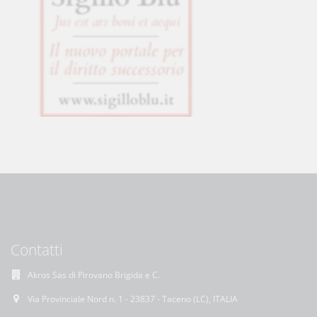
Contatti
Akros Sas di Pirovano Brigida e C.
Via Provinciale Nord n. 1 - 23837 - Taceno (LC), ITALIA