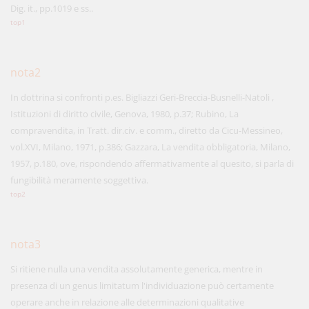
Dig. it., pp.1019 e ss..
top1
nota2
In dottrina si confronti p.es. Bigliazzi Geri-Breccia-Busnelli-Natoli ,
Istituzioni di diritto civile, Genova, 1980, p.37; Rubino, La
compravendita, in Tratt. dir.civ. e comm., diretto da Cicu-Messineo,
vol.XVI, Milano, 1971, p.386; Gazzara, La vendita obbligatoria, Milano,
1957, p.180, ove, rispondendo affermativamente al quesito, si parla di
fungibilità meramente soggettiva.
top2
nota3
Si ritiene nulla una vendita assolutamente generica, mentre in
presenza di un genus limitatum l'individuazione può certamente
operare anche in relazione alle determinazioni qualitative