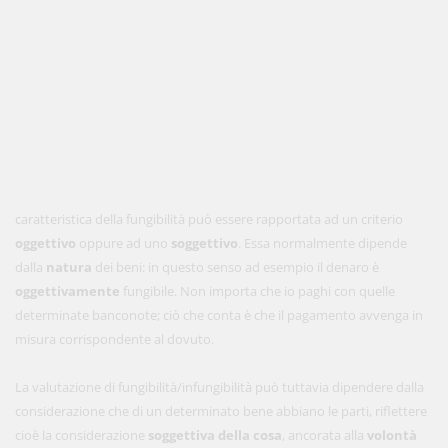
caratteristica della fungibilità può essere rapportata ad un criterio
oggettivo
oppure ad uno
soggettivo
. Essa normalmente dipende
dalla
natura
dei beni: in questo senso ad esempio il denaro è
oggettivamente
fungibile. Non importa che io paghi con quelle
determinate banconote; ciò che conta è che il pagamento avvenga in
misura corrispondente al dovuto.
La valutazione di fungibilità/infungibilità può tuttavia dipendere dalla
considerazione che di un determinato bene abbiano le parti, riflettere
cioè la considerazione
soggettiva della cosa
, ancorata alla
volontà