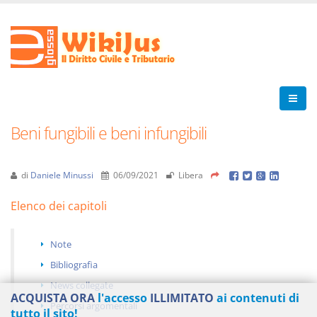
Beni fungibili e beni infungibili
di
Daniele Minussi
06/09/2021
Libera
Elenco dei capitoli
Note
Bibliografia
News collegate
ACQUISTA ORA
l'accesso
ILLIMITATO
ai contenuti di
Percorsi argomentali
tutto il sito!