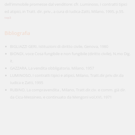
dell'immobile promesse dal venditore: cfr. Luminoso, I contratti tipici
ed atipici, in Tratt. dir. priv., a cura di Iudica-Zatti, Milano, 1995, p.55.
top3
Bibliografia
BIGLIAZZI GERI, Istituzioni di diritto civile, Genova, 1980
BIONDI, voce Cosa fungibile e non fungibile (diritto civile), N.mo Dig.
it.
GAZZARA, La vendita obbligatoria, Milano, 1957
LUMINOSO, I contratti tipici e atipici, Milano, Tratt.dir.priv.dir.da
Iudica e Zatti, 1995
RUBINO, La compravendita , Milano, Tratt.dir.civ. e comm. già dir.
da Cicu-Messineo, e continuato da Mengoni vol.XVI, 1971