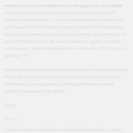
Sembra pertanto ammissibile la vendita generica di immobili
non soltanto nel senso riferito di una determinata superficie di
terreno da individuare in un più vasto ed indeterminato ambito, ma
anche quando la determinazione sussista, dovendo l'individuazione
riguardare unicamente la scelta tra i più immobili, appartenenti ad un
genus limitatum. Si pensi alla vendita avente ad oggetto un posto
auto scoperto, genericamente dedotto nel contratto (Cass. Civ. sez. II,
nota3
5225/83
)
.
Alla distinzione tra beni fungibili e beni infungibili si sovrappone quella
di cose generiche e cose di specie. Ordinariamente infatti una cosa
determinata solo nel genere è anche fungibile mentre un bene
specifico risulta essere infungibile.
Note
nota1
V. Biondi, voce Cosa fungibile e non fungibile (diritto civile), in N.mo