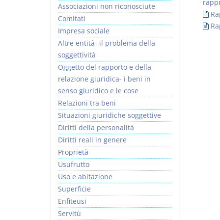
rapp
Associazioni non riconosciute
Ra
Comitati
Ra
Impresa sociale
Altre entità- il problema della
soggettività
Rapporto e
I Singoli Contratti
Oggetto del rapporto e della
relazione giuridica
D. Minussi
relazione giuridica- i beni in
D. Minussi
Versione ebook
€ 5,99
senso giuridico e le cose
Versione ebook
(iva incl.)
€ 5,99
Relazioni tra beni
(iva incl.)
Situazioni giuridiche soggettive
Diritti della personalità
Diritti reali in genere
Proprietà
Usufrutto
Uso e abitazione
Superficie
Enfiteusi
Servitù