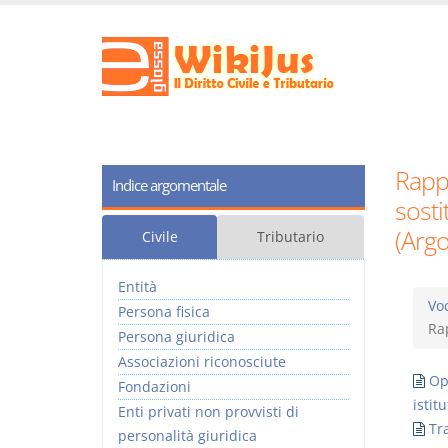
Rapp
Indice argomentale
sost
(Arg
Civile
Tributario
Entità
Voc
Persona fisica
Ra
Persona giuridica
Associazioni riconosciute
Op
Fondazioni
istitu
Enti privati non provvisti di
Tr
personalità giuridica