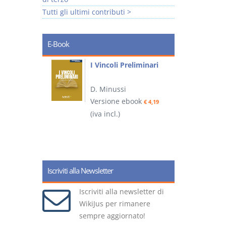
Tutti gli ultimi contributi >
E-Book
i
I Vincoli Preliminari
D. Minussi
Versione ebook
€ 4,19
ook
(iva incl.)
(
€ 5,99
Iscriviti alla Newsletter
Iscriviti alla newsletter di
WikiJus per rimanere
sempre aggiornato!