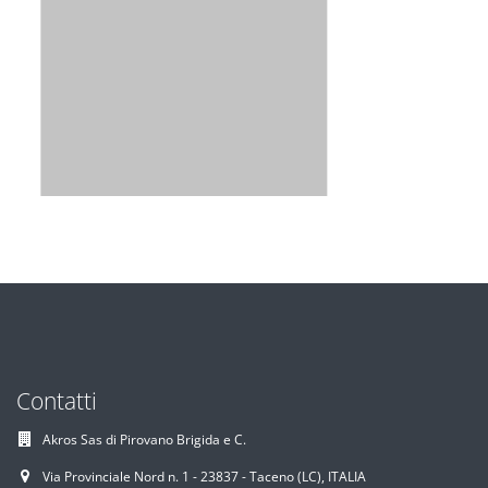
Contatti
Akros Sas di Pirovano Brigida e C.
Via Provinciale Nord n. 1 - 23837 - Taceno (LC), ITALIA