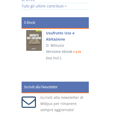
Tutti gli ultimi contributi >
E-Book
liminari
Usufrutto Uso e
Abitazione
D. Minussi
ook
Versione ebook
€ 4,19
€ 4,19
(iva incl.)
(
Iscriviti alla Newsletter
Iscriviti alla newsletter di
WikiJus per rimanere
sempre aggiornato!