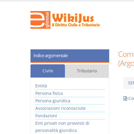
Comm
Indice argomentale
(Arg
Civile
Tributario
SE
Entità
Persona fisica
Co
Persona giuridica
Associazioni riconosciute
Fondazioni
Enti privati non provvisti di
personalità giuridica