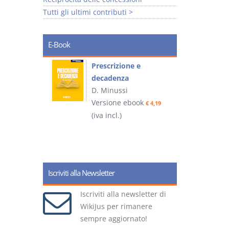
Tutti gli ultimi contributi >
E-Book
so e
Prescrizione e
decadenza
D. Minussi
ook
Versione ebook
€ 4,19
€ 4,19
(iva incl.)
(
Iscriviti alla Newsletter
Iscriviti alla newsletter di
WikiJus per rimanere
sempre aggiornato!