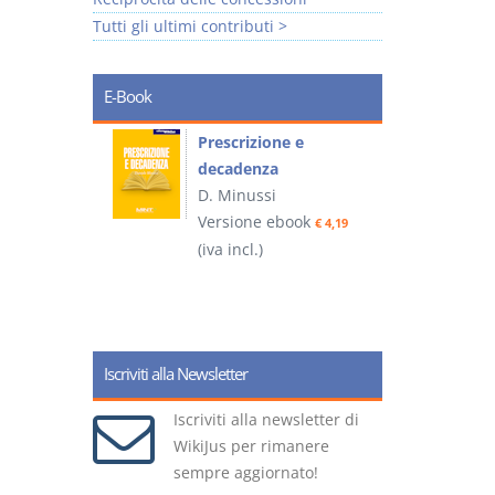
Tutti gli ultimi contributi >
E-Book
so e
Prescrizione e
decadenza
D. Minussi
ook
Versione ebook
€ 4,19
€ 4,19
(iva incl.)
(
Iscriviti alla Newsletter
Iscriviti alla newsletter di
WikiJus per rimanere
sempre aggiornato!