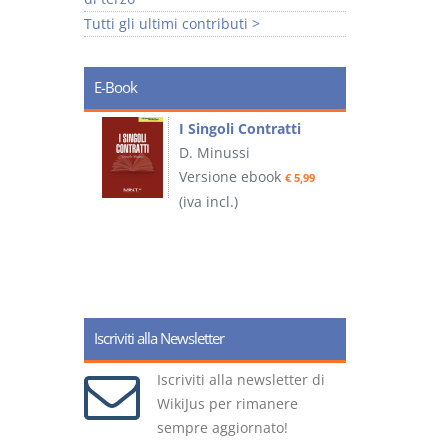
Tutti gli ultimi contributi >
E-Book
I Singoli Contratti
uridica
D. Minussi
L
Versione ebook
€ 5,99
2
ook
(iva incl.)
€ 5,99
(
Iscriviti alla Newsletter
Iscriviti alla newsletter di
WikiJus per rimanere
sempre aggiornato!