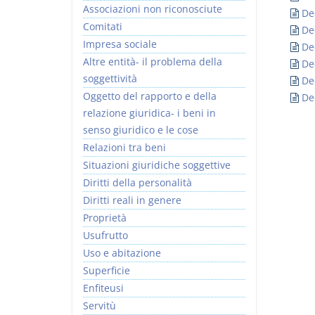
Associazioni non riconosciute
De
Comitati
De
Impresa sociale
De
Altre entità- il problema della
De
soggettività
De
I Vincoli Preliminari
Usufrutto Uso e
Oggetto del rapporto e della
De
Abitazione
relazione giuridica- i beni in
D. Minussi
D. Minussi
senso giuridico e le cose
Versione ebook
Versione ebook
€ 4,19
€ 4,19
Relazioni tra beni
(iva incl.)
(iva incl.)
Situazioni giuridiche soggettive
Diritti della personalità
Diritti reali in genere
Proprietà
Usufrutto
Uso e abitazione
Superficie
Enfiteusi
Servitù