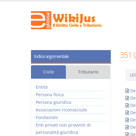
351 
Indice argomentale
Civile
Tributario
LE
Entità
De
Persona fisica
De
Persona giuridica
De
Associazioni riconosciute
De
Fondazioni
De
Enti privati non provvisti di
De
personalità giuridica
De