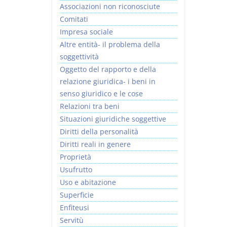
Associazioni non riconosciute
Comitati
Impresa sociale
Altre entità- il problema della
soggettività
Rapporto e
I Singoli Contratti
Oggetto del rapporto e della
relazione giuridica
D. Minussi
relazione giuridica- i beni in
D. Minussi
Versione ebook
€ 5,99
senso giuridico e le cose
Versione ebook
(iva incl.)
€ 5,99
Relazioni tra beni
(iva incl.)
Situazioni giuridiche soggettive
Diritti della personalità
Diritti reali in genere
Proprietà
Usufrutto
Uso e abitazione
Superficie
Enfiteusi
Servitù