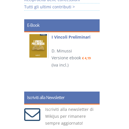
Tutti gli ultimi contributi >
E-Book
i
I Vincoli Preliminari
D. Minussi
Versione ebook
€ 4,19
ook
(iva incl.)
(
€ 5,99
Iscriviti alla Newsletter
Iscriviti alla newsletter di
WikiJus per rimanere
sempre aggiornato!