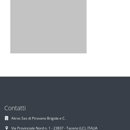
Contatti
Akros Sas di Pirovano Brigida e C.
Via Provinciale Nord n. 1 - 23837 - Taceno (LC), ITALIA